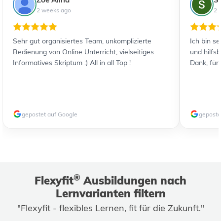
2 weeks ago
2 
Sehr gut organisiertes Team, unkomplizierte
Ich bin s
Bedienung von Online Unterricht, vielseitiges
und hilfs
Informatives Skriptum :) All in all Top !
Dank, für
gepostet auf Google
geposte
®
Flexyfit
Ausbildungen nach
Lernvarianten filtern
"Flexyfit - flexibles Lernen, fit für die Zukunft."