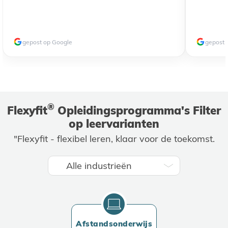
gepost op Google
gepost 
®
Flexyfit
Opleidingsprogramma's Filter
op leervarianten
"Flexyfit - flexibel leren, klaar voor de toekomst.
Afstandsonderwijs