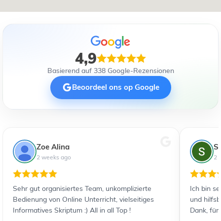
4,9
Basierend auf 338 Google-Rezensionen
Beoordeel ons op Google
Zoe Alina
S
2 weeks ago
2 
Sehr gut organisiertes Team, unkomplizierte
Ich bin s
Bedienung von Online Unterricht, vielseitiges
und hilfs
Informatives Skriptum :) All in all Top !
Dank, für