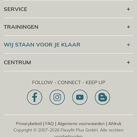
SERVICE
Carrière daarna
TRAININGEN
Online campus
Flexyfit®
Sport Academy
WIJ STAAN VOOR JE KLAAR
Certificaatcontrole
Flexyfit®
Massage Academy
+43 1 997 27 38
CENTRUM
Flexyfit®
Schoonheid Academy
[email protected]
Flexyfit®
EDP Academy
Flexyfit Plus GmbH
Advies &amp; online aanvraag
FOLLOW - CONNECT - KEEP UP
1030 | Oostenrijk
Onze missie
Dietrichgasse 27 E.EG2
Vestiging | DE
81829 | Duitsland
Konrad-Zuse-Platz 8
|
|
|
Privacybeleid
FAQ
Algemene voorwaarden
Afdruk
Copyright © 2007-2026 Flexyfit Plus GmbH. Alle rechten
voorbehouden