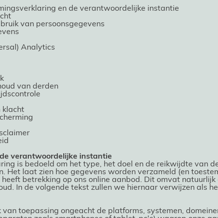
ingsverklaring en de verantwoordelijke instantie
icht
ebruik van persoonsgegevens
evens
rsal) Analytics
k
nhoud van derden
ijdscontrole
 klacht
scherming
sclaimer
eid
 de verantwoordelijke instantie
ng is bedoeld om het type, het doel en de reikwijdte van d
n. Het laat zien hoe gegevens worden verzameld (en toest
 heeft betrekking op ons online aanbod. Dit omvat natuurlijk
oud. In de volgende tekst zullen we hiernaar verwijzen als h
 ook van toepassing ongeacht de platforms, systemen, domei