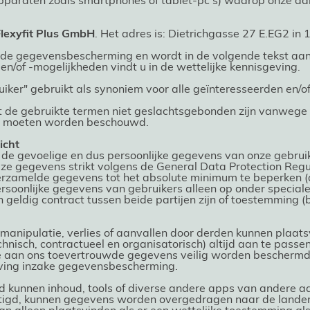
e apparaten zoals smartphones of tablet-pc's) waarop onze 
lexyfit Plus GmbH
. Het adres is: Dietrichgasse 27 E.EG2 i
r de gegevensbescherming en wordt in de volgende tekst aan
 en/of -mogelijkheden vindt u in de wettelijke kennisgeving.
uiker" gebruikt als synoniem voor alle geïnteresseerden en/o
 de gebruikte termen niet geslachtsgebonden zijn vanwege he
al moeten worden beschouwd.
icht
m de gevoelige en dus persoonlijke gegevens van onze gebruik
ze gegevens strikt volgens de General Data Protection Reg
rzamelde gegevens tot het absolute minimum te beperken (d
rsoonlijke gegevens van gebruikers alleen op onder special
geldig contract tussen beide partijen zijn of toestemming 
manipulatie, verlies of aanvallen door derden kunnen plaat
hnisch, contractueel en organisatorisch) altijd aan te passe
lle aan ons toevertrouwde gegevens veilig worden beschermd
ing inzake gegevensbescherming.
id kunnen inhoud, tools of diverse andere apps van andere a
estigd, kunnen gegevens worden overgedragen naar de landen