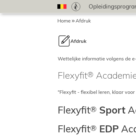
Opleidingsprogr
Home
Afdruk
Afdruk
Wettelijke informatie volgens de
Flexyfit
Academi
"Flexyfit - flexibel leren, klaar voo
Flexyfit
Sport
A
Flexyfit
EDP
Ac