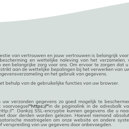
tie van vertrouwen en jouw vertrouwen is belangrijk voor
e bescherming en wettelijke naleving van het verzamelen
 een belangrijke zorg voor ons. Om ervoor te zorgen dat u 
strikt aan de wettelijke bepalingen bij het verwerken van u
 gegevensverzameling en het gebruik van gegevens.
t behulp van de gebruikelijke functies van uw browser.
 uw verzonden gegevens zo goed mogelijk te beschermen.
t voorvoegsel
"https://"
in de paginalink in de adresbalk 
http://". Dankzij SSL-encryptie kunnen gegevens die u naa
iet door derden worden gelezen. Hoewel niemand absolu
atorische maatregelen om onze website en andere system
g of verspreiding van uw gegevens door onbevoegden.