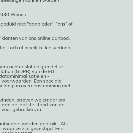
aanbiedingen kunnen worden
n 1030 Wenen.
geduid met "aanbieder", "ons" of
f klanten van ons online aanbod.
t toch al moeilijke leesverloop
ers achter slot en grendel te
ulation (GDPR) van de EU
ataminimalisatie en -
e voorwaarden. Een speciale
(belang) in overeenstemming met
svinden, streven we ernaar om
n aan de laatste stand van de
 voor gebruikers in
anbieders worden gebruikt. Als
 waar ze zijn gevestigd. Een