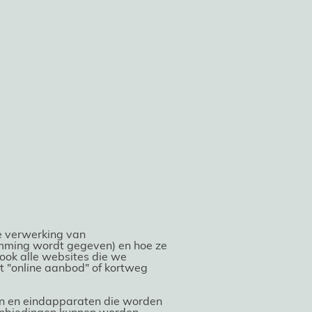
e verwerking van
emming wordt gegeven) en hoe ze
 ook alle websites die we
et "online aanbod" of kortweg
nen en eindapparaten die worden