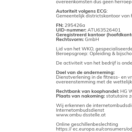
overeenkomsten dus geen herroepi
Autoriteit volgens ECG
:
Gemeentelijk districtskantoor van het
FN:
295426a
UID-nummer:
ATU63526401
Geregistreerd kantoor (hoofdkant
Rechtsvorm:
GmbH
Lid van het WKO, gespecialiseerd
Beroepsgroep: Opleiding & bijschol
De activiteit van het bedrijf is o
Doel van de onderneming:
Dienstverlening in de fitness- en v
overeenstemming met de wettelijk
Rechtbank van koophandel:
HG W
Plaats van nakoming:
statutaire 
Wij erkennen de internetombudsdien
Internetombudsdienst
w
ww.ombu
dsstelle.at
Online geschillenbeslechting
h
ttps://
ec.europa.eu/consumers/od