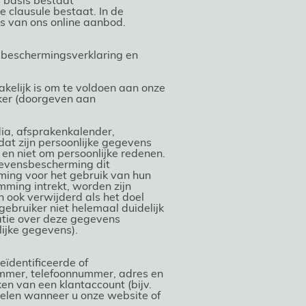
s basis bestaat
e clausule bestaat. In de
s van ons online aanbod.
sbeschermingsverklaring en
elijk is om te voldoen aan onze
iker (doorgeven aan
dia, afsprakenkalender,
dat zijn persoonlijke gegevens
en niet om persoonlijke redenen.
gevensbescherming dit
mming voor het gebruik van hun
mming intrekt, worden zijn
ook verwijderd als het doel
gebruiker niet helemaal duidelijk
matie over deze gegevens
ijke gegevens).
eïdentificeerde of
nummer, telefoonnummer, adres en
en van een klantaccount (bijv.
elen wanneer u onze website of