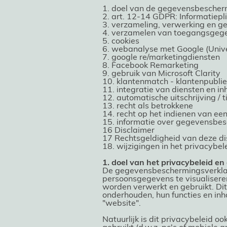
1. doel van de gegevensbescherm
2. art. 12-14 GDPR: Informatiepl
3. verzameling, verwerking en g
4. verzamelen van toegangsgeg
5. cookies
6. webanalyse met Google (Unive
7. google re/marketingdiensten
8. Facebook Remarketing
9. gebruik van Microsoft Clarity
10. klantenmatch - klantenpublie
11. integratie van diensten en i
12. automatische uitschrijving / t
13. recht als betrokkene
14. recht op het indienen van een
15. informatie over gegevensbe
16 Disclaimer
17 Rechtsgeldigheid van deze di
18. wijzigingen in het privacybel
1. doel van het privacybeleid en
De gegevensbeschermingsverklari
persoonsgegevens te visualisere
worden verwerkt en gebruikt. Dit
onderhouden, hun functies en inh
"website".
Natuurlijk is dit privacybeleid