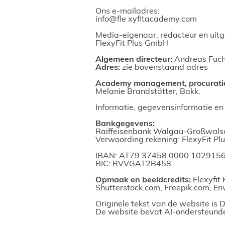
Ons e-mailadres:
i
nfo@fle
xyfitacademy.com
Media-eigenaar, redacteur en uit
FlexyFit Plus GmbH
Algemeen directeur:
Andreas Fuc
Adres:
zie bovenstaand adres
Academy management, procurati
Melanie Brandstätter, Bakk.
Informatie, gegevensinformatie en
Bankgegevens:
Raiffeisenbank Walgau-Großwalse
Verwoording rekening: FlexyFit P
IBAN: AT79 37458 0000 102915
BIC: RVVGAT2B458
Opmaak en beeldcredits:
Flexyfit
Shutterstock.com, Freepik.com, E
Originele tekst van de website is
De website bevat AI-ondersteunde