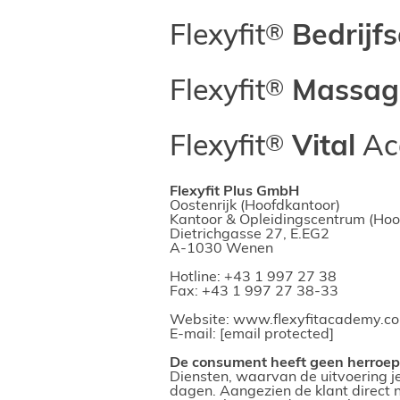
Flexyfit
Bedrijf
Flexyfit
Massag
Flexyfit
Vital
Ac
Flexyfit Plus GmbH
Oostenrijk (Hoofdkantoor)
Kantoor & Opleidingscentrum (Hoo
Dietrichgasse 27, E.EG2
A-1030 Wenen
Hotline:
+43 1 997 27 38
Fax: +43 1 997 27 38-33
Website
: www.flexyfitacademy.c
E-mail:
[email protected]
De consument heeft geen herroep
Diensten, waarvan de uitvoering 
dagen. Aangezien de klant direct 