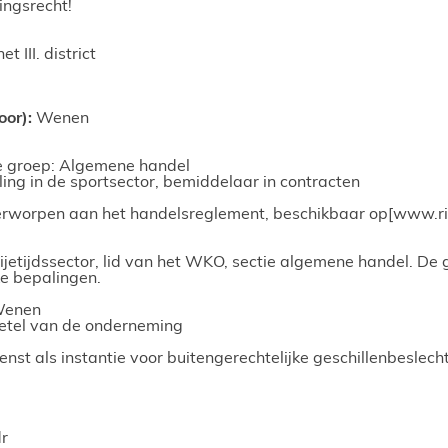
ngsrecht!
 III. district
oor):
Wenen
e groep: Algemene handel
ing in de sportsector, bemiddelaar in contracten
nderworpen aan het handelsreglement, beschikbaar op
[www.ri
rijetijdssector, lid van het WKO, sectie algemene handel. De
e bepalingen.
enen
zetel van de onderneming
st als instantie voor buitengerechtelijke geschillenbeslecht
r