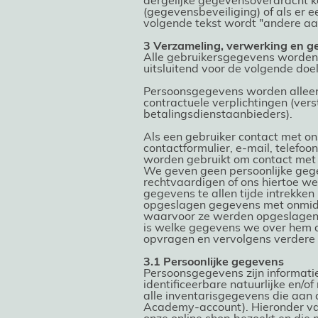
dergelijke gegevensoverdracht ka
(gegevensbeveiliging) of als er 
volgende tekst wordt "andere aan
3 Verzameling, verwerking en g
Alle gebruikersgegevens worden 
uitsluitend voor de volgende doe
Persoonsgegevens worden alleen 
contractuele verplichtingen (ver
betalingsdienstaanbieders).
Als een gebruiker contact met on
contactformulier, e-mail, telefo
worden gebruikt om contact met h
We geven geen persoonlijke gegev
rechtvaardigen of ons hiertoe we
gegevens te allen tijde intrekken
opgeslagen gegevens met onmidde
waarvoor ze werden opgeslagen ni
is welke gegevens we over hem of
opvragen en vervolgens verdere s
3.1 Persoonlijke gegevens
Persoonsgegevens zijn informatie
identificeerbare natuurlijke en/
alle inventarisgegevens die aan o
Academy-account). Hieronder val