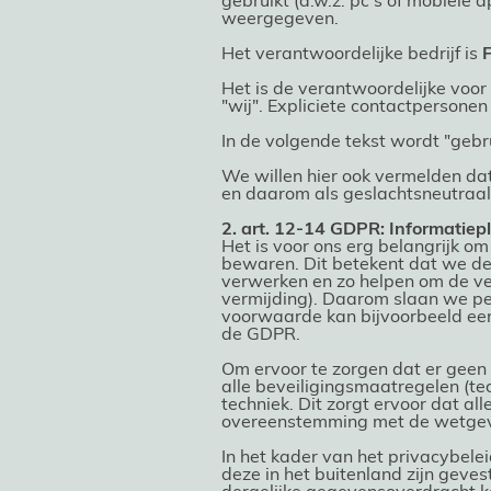
gebruikt (d.w.z. pc's of mobiel
weergegeven.
Het verantwoordelijke bedrijf is
F
Het is de verantwoordelijke voo
"wij". Expliciete contactpersonen
In de volgende tekst wordt "gebr
We willen hier ook vermelden dat
en daarom als geslachtsneutra
2. art. 12-14 GDPR: Informatiepl
Het is voor ons erg belangrijk o
bewaren. Dit betekent dat we de
verwerken en zo helpen om de ve
vermijding). Daarom slaan we pe
voorwaarde kan bijvoorbeeld een 
de GDPR.
Om ervoor te zorgen dat er geen 
alle beveiligingsmaatregelen (tec
techniek. Dit zorgt ervoor dat a
overeenstemming met de wetgev
In het kader van het privacybele
deze in het buitenland zijn gev