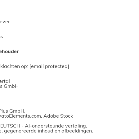
gever
hs
ehouder
 klachten op:
[email protected]
rtal
lus GmbH
6
 Plus GmbH,
nvatoElements.com, Adobe Stock
 DEUTSCH - AI-ondersteunde vertaling.
, gegenereerde inhoud en afbeeldingen.