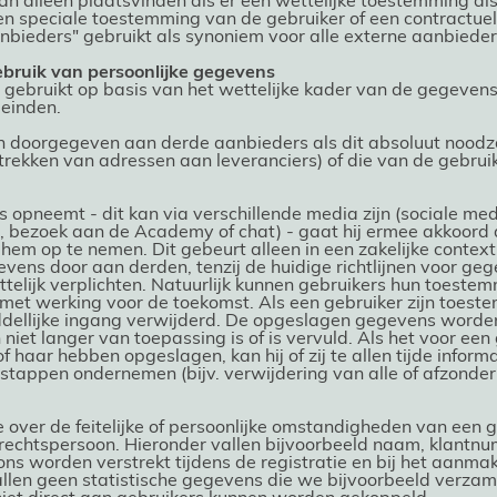
n alleen plaatsvinden als er een wettelijke toestemming al
een speciale toestemming van de gebruiker of een contractuel
bieders" gebruikt als synoniem voor alle externe aanbieder
ebruik van persoonlijke gegevens
gebruikt op basis van het wettelijke kader van de gegeven
leinden.
doorgegeven aan derde aanbieders als dit absoluut noodzak
strekken van adressen aan leveranciers) of die van de gebru
s opneemt - dit kan via verschillende media zijn (sociale me
on, bezoek aan de Academy of chat) - gaat hij ermee akkoord 
em op te nemen. Dit gebeurt alleen in een zakelijke context 
ens door aan derden, tenzij de huidige richtlijnen voor ge
ttelijk verplichten. Natuurlijk kunnen gebruikers hun toeste
 met werking voor de toekomst. Als een gebruiker zijn toeste
llijke ingang verwijderd. De opgeslagen gegevens worden 
et langer van toepassing is of is vervuld. Als het voor een 
 haar hebben opgeslagen, kan hij of zij te allen tijde infor
tappen ondernemen (bijv. verwijdering van alle of afzonderl
 over de feitelijke of persoonlijke omstandigheden van een g
of rechtspersoon. Hieronder vallen bijvoorbeeld naam, klant
ns worden verstrekt tijdens de registratie en bij het aanmak
len geen statistische gegevens die we bijvoorbeeld verzam