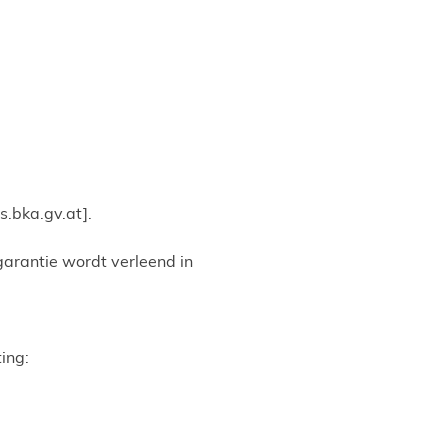
s.bka.gv.at]
.
 garantie wordt verleend in
ing: