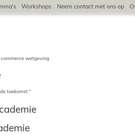
amma's
Workshops
Neem contact met ons op
O
 e-commerce wetgeving
e
r de toekomst."
cademie
ademie