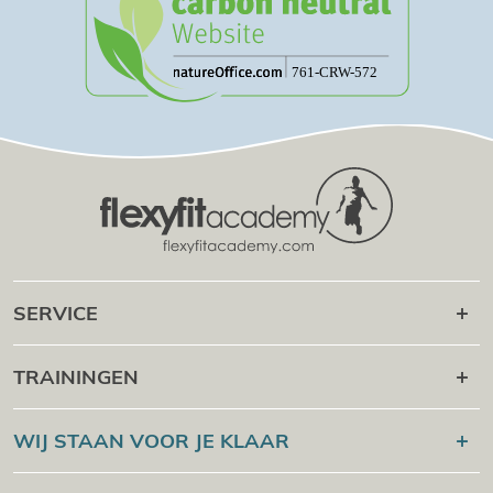
SERVICE
Carrière daarna
TRAININGEN
Online campus
Flexyfit®
Sport Academy
WIJ STAAN VOOR JE KLAAR
Certificaatcontrole
Flexyfit®
Massage Academy