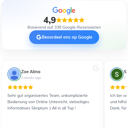
4,9
Basierend auf 338 Google-Rezensionen
Beoordeel ons op Google
Zoe Alina
S
2 weeks ago
2 
Sehr gut organisiertes Team, unkomplizierte
Ich bin s
Bedienung von Online Unterricht, vielseitiges
und hilfs
Informatives Skriptum :) All in all Top !
Dank, für