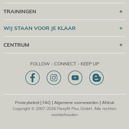
Carrière daarna
TRAININGEN
Online campus
Flexyfit®
Sport Academy
WIJ STAAN VOOR JE KLAAR
Certificaatcontrole
Flexyfit®
Massage Academy
+43 1 997 27 38
CENTRUM
Flexyfit®
Schoonheid Academy
[email protected]
Flexyfit®
EDP Academy
Flexyfit Plus GmbH
Advies &amp; online aanvraag
FOLLOW - CONNECT - KEEP UP
1030 | Oostenrijk
Onze missie
Dietrichgasse 27 E.EG2
Vestiging | DE
81829 | Duitsland
Konrad-Zuse-Platz 8
|
|
|
Privacybeleid
FAQ
Algemene voorwaarden
Afdruk
Copyright © 2007-2026 Flexyfit Plus GmbH. Alle rechten
voorbehouden