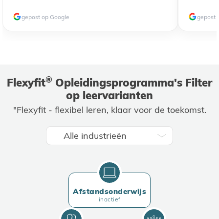
gepost op Google
gepost 
®
Flexyfit
Opleidingsprogramma's Filter
op leervarianten
"Flexyfit - flexibel leren, klaar voor de toekomst.
Afstandsonderwijs
inactief