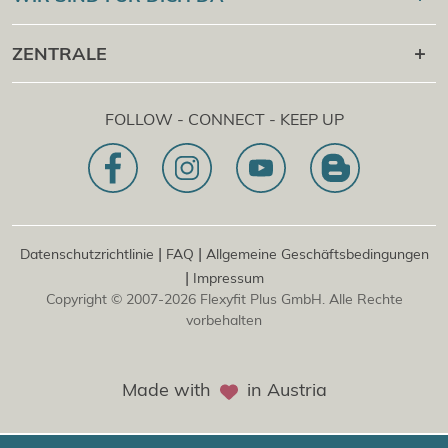
Cert Check
®
Flexyfit
Massage Academy
+43 1 997 27 38
ZENTRALE
®
Flexyfit
Beauty Academy
[email protected]
®
Flexyfit
EDV Academy
Flexyfit Plus GmbH
Beratungs- & Onlineanfrage
FOLLOW - CONNECT - KEEP UP
1030 | Österreich
Unser Leitbild
Dietrichgasse 27 E.EG2
Zweigstelle | DE
81829 | Deutschland
Konrad-Zuse-Platz 8
|
|
Datenschutzrichtlinie
FAQ
Allgemeine Geschäftsbedingungen
|
Impressum
Copyright © 2007-2026 Flexyfit Plus GmbH. Alle Rechte
vorbehalten
Made with
in Austria