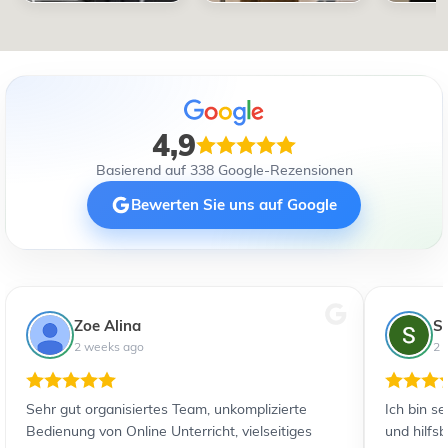
4,9
Basierend auf 338 Google-Rezensionen
Bewerten Sie uns auf Google
Zoe Alina
S
2 weeks ago
2 
Sehr gut organisiertes Team, unkomplizierte
Ich bin s
Bedienung von Online Unterricht, vielseitiges
und hilfs