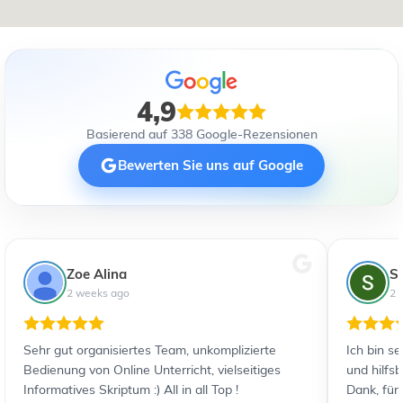
4,9
Basierend auf 338 Google-Rezensionen
Bewerten Sie uns auf Google
Zoe Alina
S
2 weeks ago
2 
Sehr gut organisiertes Team, unkomplizierte
Ich bin s
Bedienung von Online Unterricht, vielseitiges
und hilfs
Informatives Skriptum :) All in all Top !
Dank, für