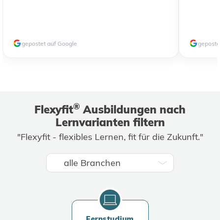
gepostet auf Google
geposte
®
Flexyfit
Ausbildungen nach
Lernvarianten filtern
"Flexyfit - flexibles Lernen, fit für die Zukunft."
Fernstudium