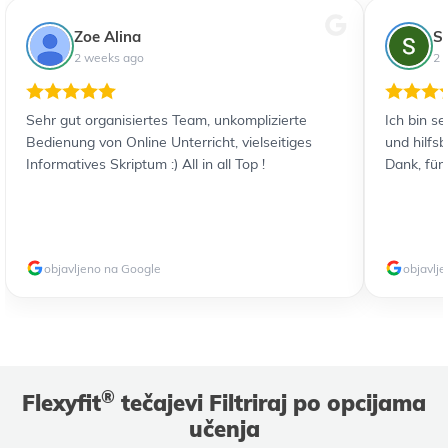
Zoe Alina
S
2 weeks ago
2 
Sehr gut organisiertes Team, unkomplizierte
Ich bin s
Bedienung von Online Unterricht, vielseitiges
und hilfs
Informatives Skriptum :) All in all Top !
Dank, für
objavljeno na Google
objavlj
®
Flexyfit
tečajevi Filtriraj po opcijama
učenja