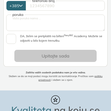
telefonski broj
poruka
Flexyfit©
DA, želim se pretplatiti na bilten
Academy. Možete se
odjaviti u bilo kojem trenutku.
Upitajte sada
Zaštita vaših osobnih podataka nam je vrlo važna.
Slažem se da se moji podaci mogu koristiti za kontaktiranje. Pročitao sam
politiku
privatnosti
i slažem se s njom.
Kvaliteta
na koju se