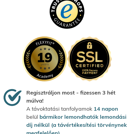
Regisztráljon most - fizessen 3 hét
múlva!
A távoktatási tanfolyamok
14 napon
belül
bármikor lemondhatók lemondási
díj nélkül (a távértékesítési törvénynek
megfelelően).