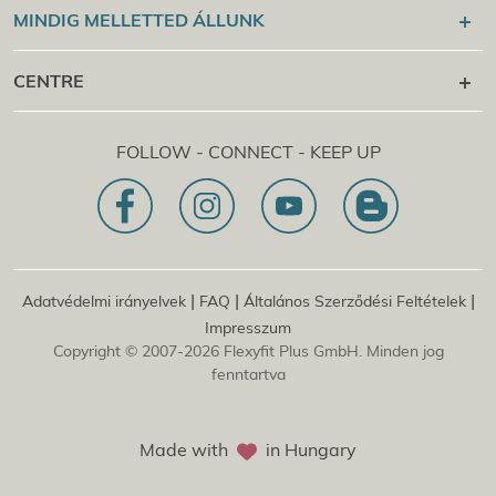
Flexyfit®
Sport Academy
MINDIG MELLETTED ÁLLUNK
Cert Check
Flexyfit®
masszázs Academy
+43 1 997 27 38
CENTRE
Flexyfit®
szépségápolás Academy
[email protected]
Flexyfit®
Flexyfit Plus GmbH
EDP Academy
FOLLOW - CONNECT - KEEP UP
Tanácsadás és online lekérdezés
1030 | Ausztria
Dietrichgasse 27 E.EG2
Küldetésnyilatkozatunk
Fióktelep | DE
81829 | Németország
Konrad-Zuse-Platz 8
|
|
|
Adatvédelmi irányelvek
FAQ
Általános Szerződési Feltételek
Impresszum
Copyright © 2007-2026 Flexyfit Plus GmbH. Minden jog
fenntartva
Made with
in Hungary