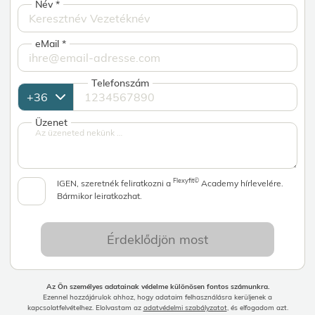
Név
*
eMail
*
Telefonszám
Üzenet
Flexyfit©
IGEN, szeretnék feliratkozni a
Academy hírlevelére.
Bármikor leiratkozhat.
Érdeklődjön most
Az Ön személyes adatainak védelme különösen fontos számunkra.
Ezennel hozzájárulok ahhoz, hogy adataim felhasználásra kerüljenek a
kapcsolatfelvételhez. Elolvastam az
adatvédelmi szabályzatot
, és elfogadom azt.