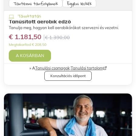
Tantermi tanfolyamok
Egyéni leckék
Távoktatás
Tanúsított aerobik edző
Tanulja meg, hogyan kell aerobikórákat szervezni és vezetni.
€ 1.181,50
€ 1.390,00
Megtakarítod € 208,50
A KOSÁRBAN
A
Tanulási csomagok
|
Tanulási tartalom
Konzultációs időpont