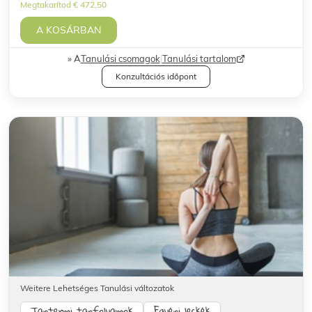
Megtakarítod € 472,50
A KOSÁRBAN
A
Tanulási csomagok
|
Tanulási tartalom
Konzultációs időpont
Weitere Lehetséges Tanulási változatok
Tantermi tanfolyamok
Egyéni leckék