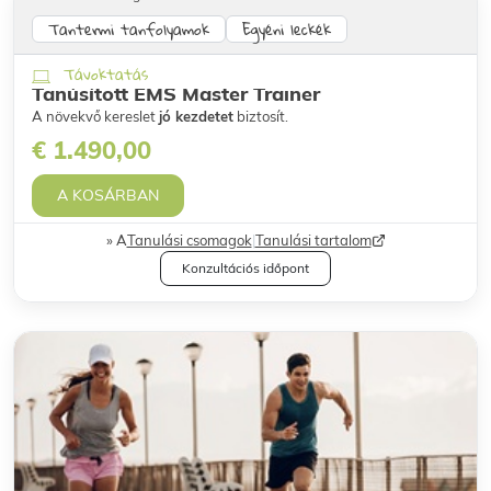
Tantermi tanfolyamok
Egyéni leckék
Távoktatás
Tanúsított EMS Master Trainer
A növekvő kereslet
jó kezdetet
biztosít.
€ 1.490,00
A KOSÁRBAN
A
Tanulási csomagok
|
Tanulási tartalom
Konzultációs időpont