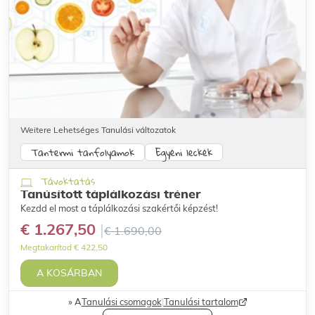
Weitere Lehetséges Tanulási változatok
Tantermi tanfolyamok
Egyéni leckék
Távoktatás
Tanúsított táplálkozási tréner
Kezdd el most a táplálkozási szakértői képzést!
€ 1.267,50
€ 1.690,00
Megtakarítod € 422,50
A KOSÁRBAN
A
Tanulási csomagok
|
Tanulási tartalom