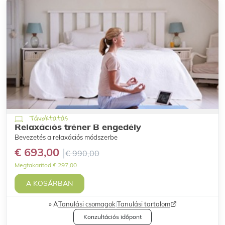
Távoktatás
Relaxációs tréner B engedély
Bevezetés a relaxációs módszerbe
€ 693,00
€ 990,00
Megtakarítod € 297,00
A KOSÁRBAN
A
Tanulási csomagok
|
Tanulási tartalom
Konzultációs időpont