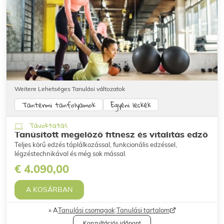
Weitere Lehetséges Tanulási változatok
Tantermi tanfolyamok
Egyéni leckék
Távoktatás
Tanúsított megelőző fitnesz és vitalitás edző
Teljes körű edzés táplálkozással, funkcionális edzéssel,
légzéstechnikával és még sok mással.
€ 4.090,00
A KOSÁRBAN
A
Tanulási csomagok
|
Tanulási tartalom
Konzultációs időpont