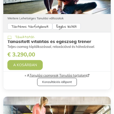
Weitere Lehetséges Tanulási változatok
Tantermi tanfolyamok
Egyéni leckék
Távoktatás
Tanúsított vitalitás és egészség tréner
Teljes csomag táplálkozással, relaxációval és hátedzéssel.
€ 3.290,00
A KOSÁRBAN
A
Tanulási csomagok
|
Tanulási tartalom
Konzultációs időpont