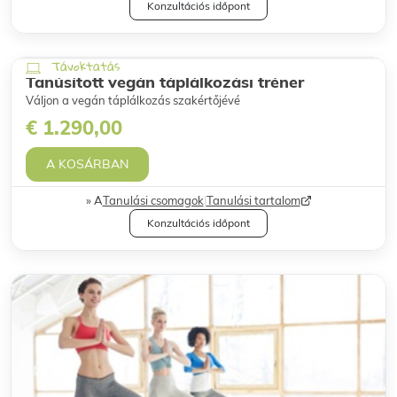
Konzultációs időpont
Távoktatás
Tanúsított vegán táplálkozási tréner
Váljon a vegán táplálkozás szakértőjévé
€ 1.290,00
A KOSÁRBAN
A
Tanulási csomagok
|
Tanulási tartalom
Konzultációs időpont