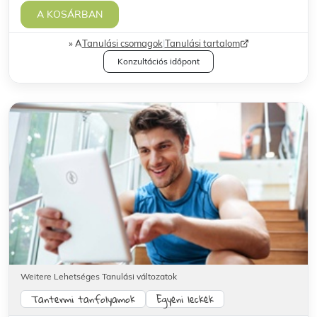
A KOSÁRBAN
A
Tanulási csomagok
|
Tanulási tartalom
Konzultációs időpont
Weitere Lehetséges Tanulási változatok
Tantermi tanfolyamok
Egyéni leckék