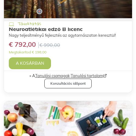
Távoktatás
Neuroatlétikai edző B licenc
Nagy teljesítményű fejlesztés az agytornászaton keresztül!
€ 792,00
€ 990,00
Megtakarítod € 198,00
A KOSÁRBAN
A
Tanulási csomagok
|
Tanulási tartalom
Konzultációs időpont