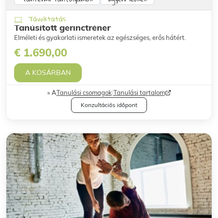
Távoktatás
Tanúsított gerinctréner
Elméleti és gyakorlati ismeretek az egészséges, erős hátért.
€ 1.690,00
A KOSÁRBAN
A
Tanulási csomagok
|
Tanulási tartalom
Konzultációs időpont