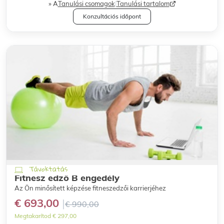
A
Tanulási csomagok
|
Tanulási tartalom
Konzultációs időpont
Távoktatás
Fitnesz edző B engedély
Az Ön minősített képzése fitneszedzői karrierjéhez
€ 693,00
€ 990,00
Megtakarítod € 297,00