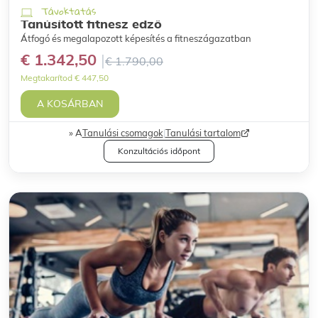
Távoktatás
Tanúsított fitnesz edző
Átfogó és megalapozott képesítés a fitneszágazatban
€ 1.342,50
€ 1.790,00
Megtakarítod € 447,50
A KOSÁRBAN
A
Tanulási csomagok
|
Tanulási tartalom
Konzultációs időpont