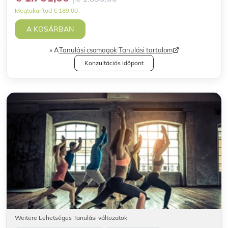
Megtakarítod € 189,00
A KOSÁRBAN
A
Tanulási csomagok
|
Tanulási tartalom
Konzultációs időpont
Weitere Lehetséges Tanulási változatok