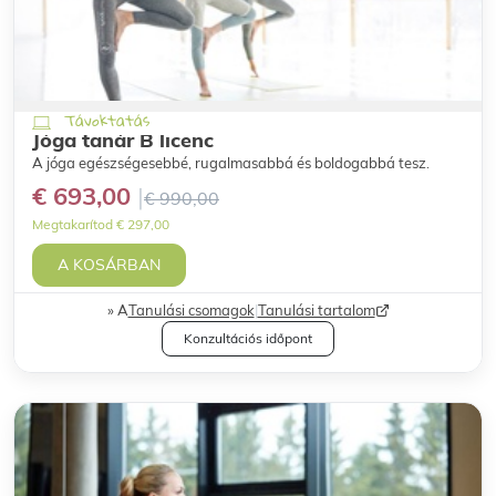
Távoktatás
Jóga tanár B licenc
A jóga egészségesebbé, rugalmasabbá és boldogabbá tesz.
€ 693,00
€ 990,00
Megtakarítod € 297,00
A KOSÁRBAN
A
Tanulási csomagok
|
Tanulási tartalom
Konzultációs időpont