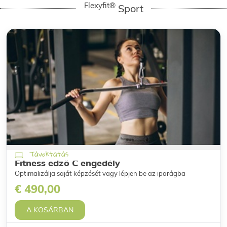
Flexyfit®
Sport
Távoktatás
Fitness edző C engedély
Optimalizálja saját képzését vagy lépjen be az iparágba
€ 490,00
A KOSÁRBAN