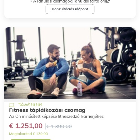
A
Tanulási csomagok
|
Tanulási tartalom
Konzultációs időpont
Távoktatás
Fitness táplálkozási csomag
Az Ön minősített képzése fitneszedzői karrierjéhez
€ 1.251,00
€ 1.390,00
Megtakarítod € 139,00