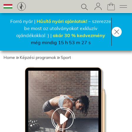
Forró nyár |
Hűsítő nyári ajánlatok!
– szerezze
be most az utalványokat exkluzív
ajándékokkal :) |
akár 30 % kedvezmény
még mindig 15 h 53 m 24 s
Home
Képzési programok
Sport