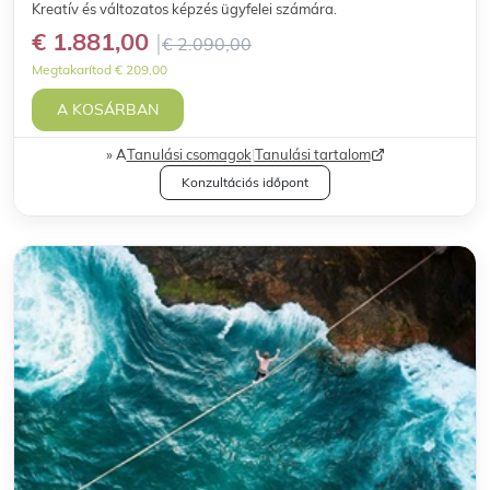
Kreatív és változatos képzés ügyfelei számára.
€ 1.881,00
€ 2.090,00
Megtakarítod € 209,00
A KOSÁRBAN
A
Tanulási csomagok
|
Tanulási tartalom
Konzultációs időpont