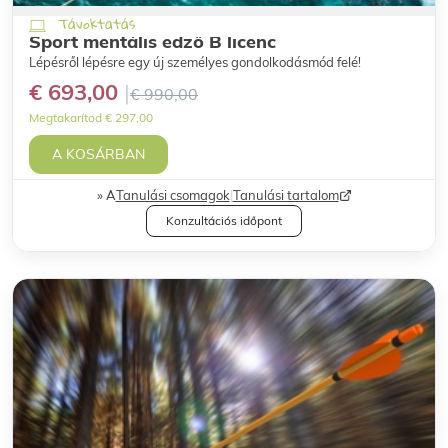
Távoktatás
Sport mentális edző B licenc
Lépésről lépésre egy új személyes gondolkodásmód felé!
€ 693,00
€ 990,00
Megtakarítod € 297,00
A KOSÁRBAN
A
Tanulási csomagok
|
Tanulási tartalom
Konzultációs időpont