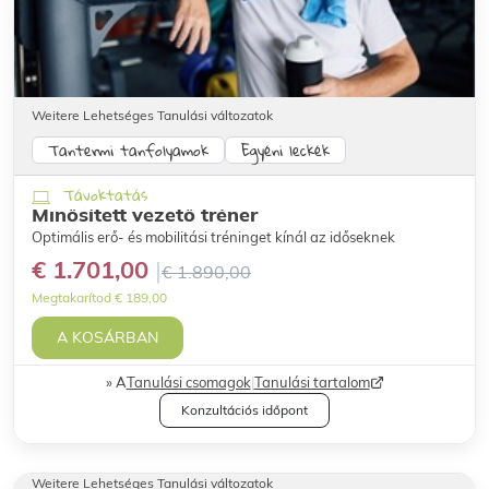
Weitere Lehetséges Tanulási változatok
Tantermi tanfolyamok
Egyéni leckék
Távoktatás
Minősített vezető tréner
Optimális erő- és mobilitási tréninget kínál az időseknek
€ 1.701,00
€ 1.890,00
Megtakarítod € 189,00
A KOSÁRBAN
A
Tanulási csomagok
|
Tanulási tartalom
Konzultációs időpont
Weitere Lehetséges Tanulási változatok