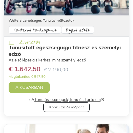
Weitere Lehetséges Tanulási változatok
Tantermi tanfolyamok
Egyéni leckék
Távoktatás
Tanúsított egészségügyi fitnesz és személyi
edző
Az első lépés a sikerhez, mint személyi edző
€ 1.642,50
€ 2.190,00
Megtakarítod € 547,50
A KOSÁRBAN
A
Tanulási csomagok
|
Tanulási tartalom
Konzultációs időpont