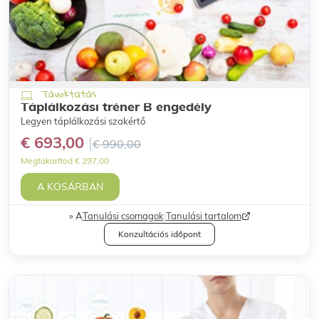
Távoktatás
Táplálkozási tréner B engedély
Legyen táplálkozási szakértő
€ 693,00
€ 990,00
Megtakarítod € 297,00
A KOSÁRBAN
A
Tanulási csomagok
|
Tanulási tartalom
Konzultációs időpont