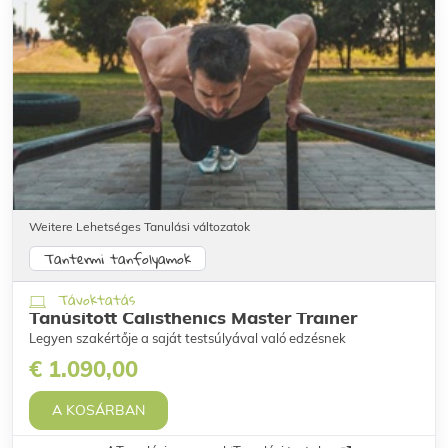
Weitere Lehetséges Tanulási változatok
Tantermi tanfolyamok
Távoktatás
Tanúsított Calisthenics Master Trainer
Legyen szakértője a saját testsúlyával való edzésnek
€ 1.090,00
A KOSÁRBAN