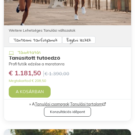
Weitere Lehetséges Tanulási változatok
Tantermi tanfolyamok
Egyéni leckék
Távoktatás
Tanúsított futóedző
Profi futók edzése a maratonra
€ 1.181,50
€ 1.390,00
Megtakarítod € 208,50
A KOSÁRBAN
A
Tanulási csomagok
|
Tanulási tartalom
Konzultációs időpont