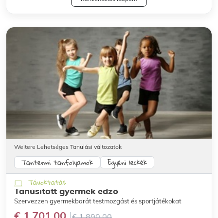
Weitere Lehetséges Tanulási változatok
Tantermi tanfolyamok
Egyéni leckék
Távoktatás
Tanúsított gyermek edző
Szervezzen gyermekbarát testmozgást és sportjátékokat
€ 1.701,00
€ 1.890,00