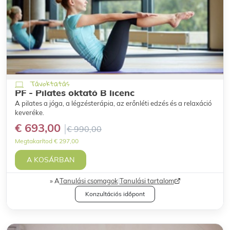
Távoktatás
PF - Pilates oktató B licenc
A pilates a jóga, a légzésterápia, az erőnléti edzés és a relaxáció
keveréke.
€ 693,00
€ 990,00
Megtakarítod € 297,00
A KOSÁRBAN
A
Tanulási csomagok
|
Tanulási tartalom
Konzultációs időpont