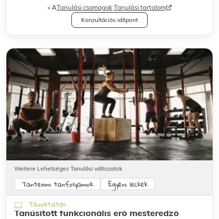
A
Tanulási csomagok
|
Tanulási tartalom
Konzultációs időpont
Weitere Lehetséges Tanulási változatok
Tantermi tanfolyamok
Egyéni leckék
Távoktatás
Tanúsított funkcionális erő mesteredző