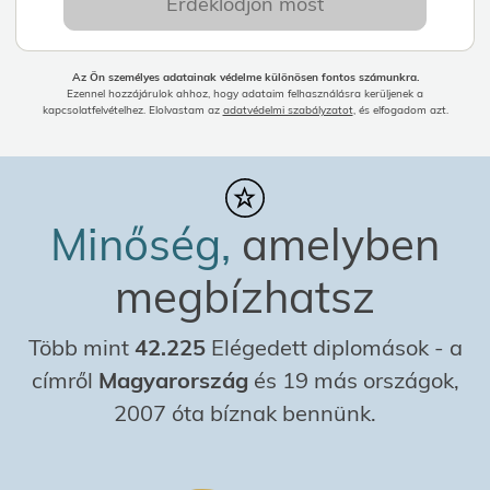
Érdeklődjön most
Az Ön személyes adatainak védelme különösen fontos számunkra.
Ezennel hozzájárulok ahhoz, hogy adataim felhasználásra kerüljenek a
kapcsolatfelvételhez. Elolvastam az
adatvédelmi szabályzatot
, és elfogadom azt.
Minőség,
amelyben
megbízhatsz
Több mint
42.225
Elégedett diplomások
-
a
címről
Magyarország
és 19 más országok,
2007 óta bíznak bennünk.