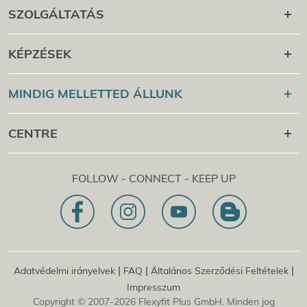
SZOLGÁLTATÁS
Karrier utána
KÉPZÉSEK
Online Campus
Flexyfit®
Sport Academy
MINDIG MELLETTED ÁLLUNK
Cert Check
Flexyfit®
masszázs Academy
+43 1 997 27 38
CENTRE
Flexyfit®
szépségápolás Academy
[email protected]
Flexyfit®
EDP Academy
Flexyfit Plus GmbH
Tanácsadás és online lekérdezés
FOLLOW - CONNECT - KEEP UP
1030 | Ausztria
Küldetésnyilatkozatunk
Dietrichgasse 27 E.EG2
Fióktelep | DE
81829 | Németország
Konrad-Zuse-Platz 8
|
|
|
Adatvédelmi irányelvek
FAQ
Általános Szerződési Feltételek
Impresszum
Copyright © 2007-2026 Flexyfit Plus GmbH. Minden jog