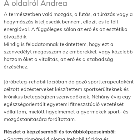
A oldalról Andrea
A természetben való mozgás, a futás, a túrázás vagy a
hegymászás kiteljesedik bennem, ellazít és feltölt
energiával. A függőleges sálon az erő és az esztétika
ötvöződik.
Mindig is feladatomnak tekintettem, hogy ezt a
szenvedélyt megosszam az emberekkel, vagy közelebb
hozzam őket a vitalitás, az erő és a szabadság
érzéséhez.
Járóbeteg-rehabilitációban dolgozó sportterapeutaként
célzott edzésterveket készítettem sportsérülteknek és
krónikus betegségben szenvedőknek. Néhány évig egy
egészségorientált egyetemi fitneszstúdió vezetését
vállaltam, mielőtt figyelmemet a gyermekek sport- és
mozgástanítására fordítottam.
Részlet a képzésemből és továbbképzéseimből:
- Sporttudományi diploma (rehabilitációra és