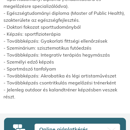
megelőzésre specializálódva).
- Egészségtudományi diploma (Master of Public Health),
szakterülete az egészségfejlesztés.
- Doktori fokozat sporttudományból
- Képzés: sportfizioterápia
- Továbbképzés: Gyakorlati fittségi ellenőrzések
- Szeminárium: szisztematikus futóedzés
- Továbbképzés: Integratív terápiás hegymászás
- Személyi edző képzés
- Sportmászó tanfolyam
- Továbbképzés: Akrobatika és légi artistaművészet
- Továbbképzés csontritkulás megelőzési trénerként
- Jelenleg outdoor és kalandtréner képzésben veszek
részt.
Online ajánlatkérés