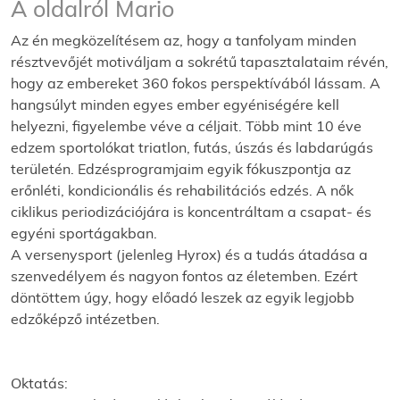
A oldalról Mario
Az én megközelítésem az, hogy a tanfolyam minden
résztvevőjét motiváljam a sokrétű tapasztalataim révén,
hogy az embereket 360 fokos perspektívából lássam. A
hangsúlyt minden egyes ember egyéniségére kell
helyezni, figyelembe véve a céljait. Több mint 10 éve
edzem sportolókat triatlon, futás, úszás és labdarúgás
területén. Edzésprogramjaim egyik fókuszpontja az
erőnléti, kondicionális és rehabilitációs edzés. A nők
ciklikus periodizációjára is koncentráltam a csapat- és
egyéni sportágakban.
A versenysport (jelenleg Hyrox) és a tudás átadása a
szenvedélyem és nagyon fontos az életemben. Ezért
döntöttem úgy, hogy előadó leszek az egyik legjobb
edzőképző intézetben.
Oktatás: