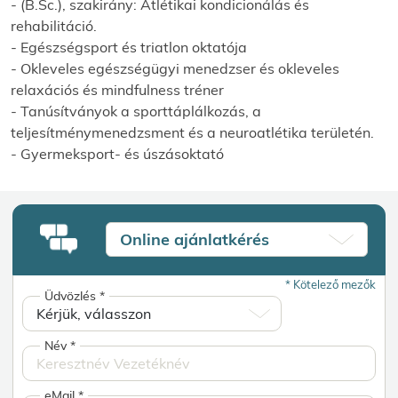
- (B.Sc.), szakirány: Atlétikai kondicionálás és
rehabilitáció.
- Egészségsport és triatlon oktatója
- Okleveles egészségügyi menedzser és okleveles
relaxációs és mindfulness tréner
- Tanúsítványok a sporttáplálkozás, a
teljesítménymenedzsment és a neuroatlétika területén.
- Gyermeksport- és úszásoktató
Online ajánlatkérés
*
Kötelező mezők
Üdvözlés
*
Név
*
eMail
*