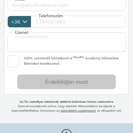
Telefonszám
Üzenet
Flexyfit©
IGEN, szeretnék feliratkozni a
Academy hírlevelére.
Bármikor leiratkozhat.
Érdeklődjön most
Az Ön személyes adatainak védelme különösen fontos számunkra.
Ezennel hozzájárulok ahhoz, hogy adataim felhasználásra kerüljenek a
kapcsolatfelvételhez. Elolvastam az
adatvédelmi szabályzatot
, és elfogadom azt.