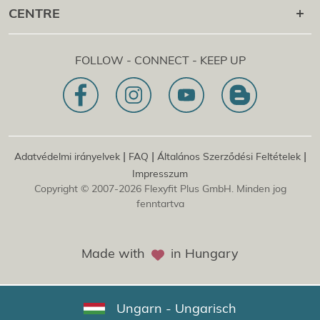
+43 1 997 27 38
CENTRE
Flexyfit®
szépségápolás Academy
[email protected]
Flexyfit®
EDP Academy
Flexyfit Plus GmbH
Tanácsadás és online lekérdezés
FOLLOW - CONNECT - KEEP UP
1030 | Ausztria
Küldetésnyilatkozatunk
Dietrichgasse 27 E.EG2
Fióktelep | DE
81829 | Németország
Konrad-Zuse-Platz 8
|
|
|
Adatvédelmi irányelvek
FAQ
Általános Szerződési Feltételek
Impresszum
Copyright © 2007-2026 Flexyfit Plus GmbH. Minden jog
fenntartva
Made with
in Hungary
Ungarn - Ungarisch