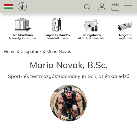
Az Akadémia
Csapat és előadók
Támogatások
Magazin.
Minőség és partner
Bemutatkozunk
Akár 100 százalék
flexyfit.blog
Home
Csapatunk
Mario Novak
Mario Novak, B.Sc.
Sport- és testmozgástudomány (B.Sc.), atlétikai edző