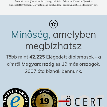
Ezennel hozzájárulok ahhoz, hogy adataim felhasználásra kerüljenek a
kapcsolatfelvételhez. Elolvastam az
adatvédelmi szabályzatot
, és elfogadom azt.
Minőség,
amelyben
megbízhatsz
Több mint
42.225
Elégedett diplomások
-
a
címről
Magyarország
és 19 más országok,
2007 óta bíznak bennünk.