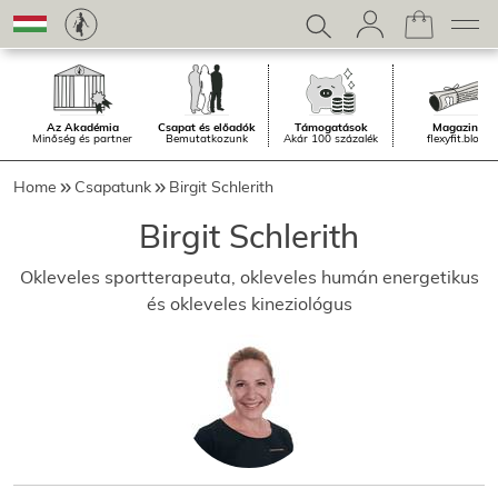
Az Akadémia
Csapat és előadók
Támogatások
Magazin.
Minőség és partner
Bemutatkozunk
Akár 100 százalék
flexyfit.blog
Home
Csapatunk
Birgit Schlerith
Birgit Schlerith
Okleveles sportterapeuta, okleveles humán energetikus
és okleveles kineziológus