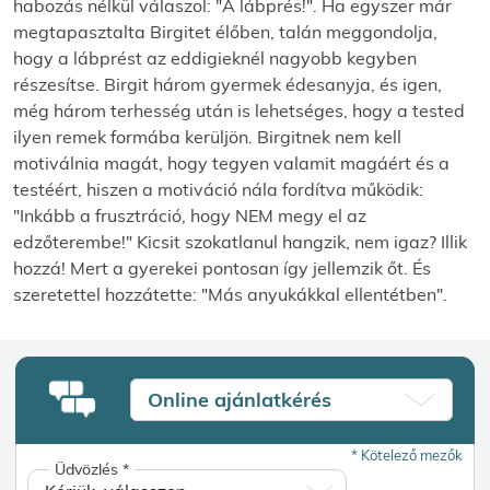
habozás nélkül válaszol: "A lábprés!". Ha egyszer már
megtapasztalta Birgitet élőben, talán meggondolja,
hogy a lábprést az eddigieknél nagyobb kegyben
részesítse. Birgit három gyermek édesanyja, és igen,
még három terhesség után is lehetséges, hogy a tested
ilyen remek formába kerüljön. Birgitnek nem kell
motiválnia magát, hogy tegyen valamit magáért és a
testéért, hiszen a motiváció nála fordítva működik:
"Inkább a frusztráció, hogy NEM megy el az
edzőterembe!" Kicsit szokatlanul hangzik, nem igaz? Illik
hozzá! Mert a gyerekei pontosan így jellemzik őt. És
szeretettel hozzátette: "Más anyukákkal ellentétben".
Online ajánlatkérés
*
Kötelező mezők
Üdvözlés
*