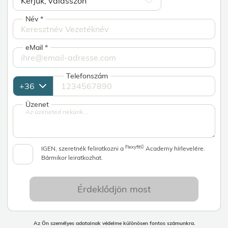
Név
*
eMail
*
Telefonszám
Üzenet
Flexyfit©
IGEN, szeretnék feliratkozni a
Academy hírlevelére.
Bármikor leiratkozhat.
Érdeklődjön most
Az Ön személyes adatainak védelme különösen fontos számunkra.