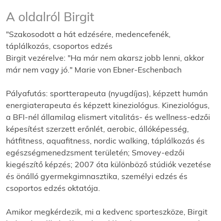
A oldalról Birgit
"Szakosodott a hát edzésére, medencefenék,
táplálkozás, csoportos edzés
Birgit vezérelve: "Ha már nem akarsz jobb lenni, akkor
már nem vagy jó." Marie von Ebner-Eschenbach
Pályafutás: sportterapeuta (nyugdíjas), képzett humán
energiaterapeuta és képzett kineziológus. Kineziológus,
a BFI-nél államilag elismert vitalitás- és wellness-edzői
képesítést szerzett erőnlét, aerobic, állóképesség,
hátfitness, aquafitness, nordic walking, táplálkozás és
egészségmenedzsment területén; Smovey-edzői
kiegészítő képzés; 2007 óta különböző stúdiók vezetése
és önálló gyermekgimnasztika, személyi edzés és
csoportos edzés oktatója.
Amikor megkérdezik, mi a kedvenc sporteszköze, Birgit