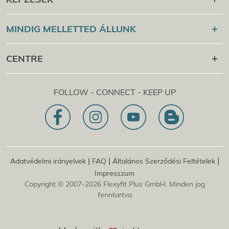
Online Campus
Flexyfit®
Sport Academy
MINDIG MELLETTED ÁLLUNK
Cert Check
Flexyfit®
masszázs Academy
+43 1 997 27 38
CENTRE
Flexyfit®
szépségápolás Academy
[email protected]
Flexyfit®
EDP Academy
Flexyfit Plus GmbH
Tanácsadás és online lekérdezés
FOLLOW - CONNECT - KEEP UP
1030 | Ausztria
Küldetésnyilatkozatunk
Dietrichgasse 27 E.EG2
Fióktelep | DE
81829 | Németország
Konrad-Zuse-Platz 8
|
|
|
Adatvédelmi irányelvek
FAQ
Általános Szerződési Feltételek
Impresszum
Copyright © 2007-2026 Flexyfit Plus GmbH. Minden jog
fenntartva