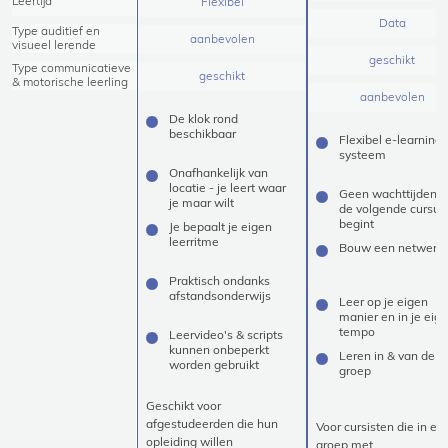
Leertijd
Flexibel
Data
Type auditief en
aanbevolen
visueel lerende
geschikt
Type communicatieve
geschikt
& motorische leerling
aanbevolen
De klok rond
beschikbaar
Flexibel e-learning
systeem
Onafhankelijk van
locatie - je leert waar
Geen wachttijden t
je maar wilt
de volgende cursus
begint
Je bepaalt je eigen
leerritme
Bouw een netwerk 
Praktisch ondanks
afstandsonderwijs
Leer op je eigen
manier en in je eig
tempo
Leervideo's & scripts
kunnen onbeperkt
Leren in & van de
worden gebruikt
groep
Geschikt voor
afgestudeerden die hun
Voor cursisten die in ee
opleiding willen
groep met