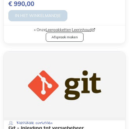
€ 990,00
IN HET WINKELMANDJE
Onze
Leerpakketten
|
Leerinhoud
Afspraak maken
Klassikale cursussen
Git - Inleiding tot versiebeheer