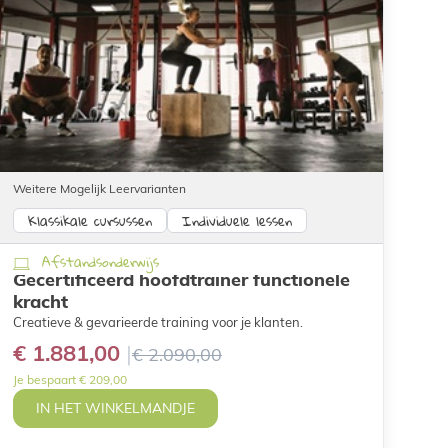
Weitere Mogelijk Leervarianten
Klassikale cursussen
Individuele lessen
Afstandsonderwijs
Gecertificeerd hoofdtrainer functionele
kracht
Creatieve & gevarieerde training voor je klanten.
€ 1.881,00
€ 2.090,00
Je bespaart € 209,00
IN HET WINKELMANDJE