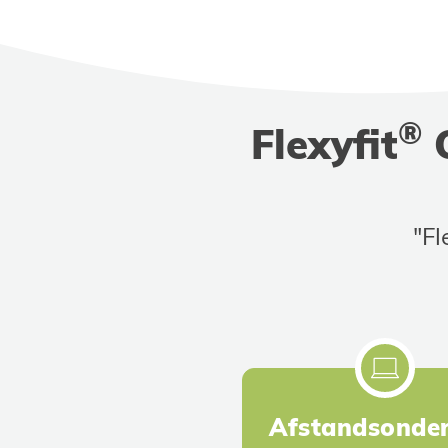
®
Flexyfit
O
"Fl
Afstandsonder