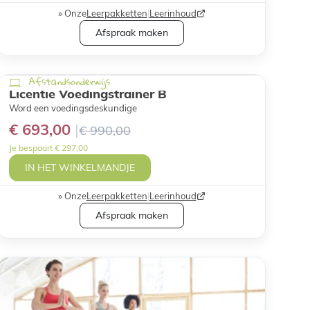
Onze
Leerpakketten
|
Leerinhoud
Afspraak maken
Afstandsonderwijs
Licentie Voedingstrainer B
Word een voedingsdeskundige
€ 693,00
€ 990,00
Je bespaart € 297,00
IN HET WINKELMANDJE
Onze
Leerpakketten
|
Leerinhoud
Afspraak maken