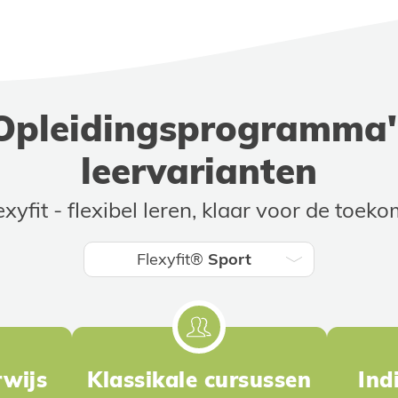
pleidingsprogramma's
leervarianten
exyfit - flexibel leren, klaar voor de toeko
Flexyfit®
Sport
wijs
Klassikale cursussen
Ind