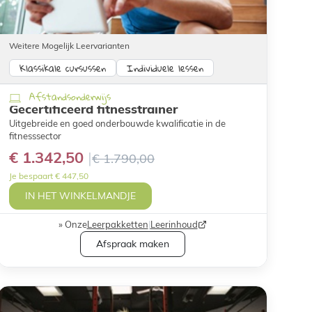
Weitere Mogelijk Leervarianten
Klassikale cursussen
Individuele lessen
Afstandsonderwijs
Gecertificeerd fitnesstrainer
Uitgebreide en goed onderbouwde kwalificatie in de
fitnesssector
€ 1.342,50
€ 1.790,00
Je bespaart € 447,50
IN HET WINKELMANDJE
Onze
Leerpakketten
|
Leerinhoud
Afspraak maken