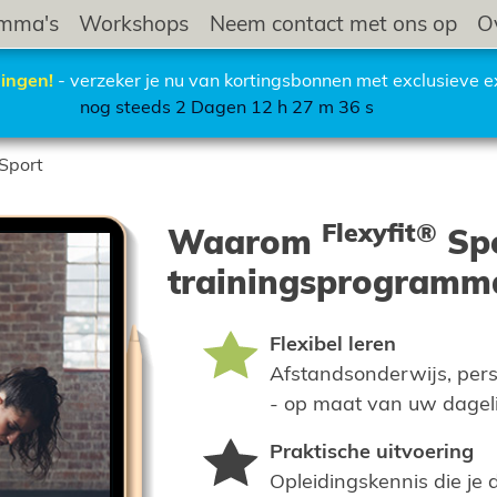
amma's
Workshops
Neem contact met ons op
O
ingen!
- verzeker je nu van kortingsbonnen met exclusieve ex
nog steeds 2 Dagen 12 h 27 m 35 s
Sport
Flexyfit®
Waarom
Sp
trainingsprogramm
Flexibel leren
Afstandsonderwijs, perso
- op maat van uw dageli
Praktische uitvoering
Opleidingskennis die je 