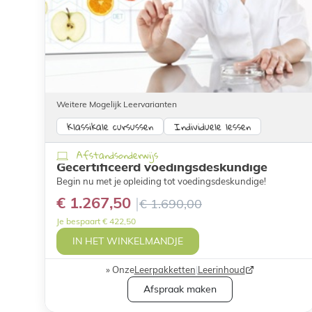
Weitere Mogelijk Leervarianten
Klassikale cursussen
Individuele lessen
Afstandsonderwijs
Gecertificeerd voedingsdeskundige
Begin nu met je opleiding tot voedingsdeskundige!
€ 1.267,50
€ 1.690,00
Je bespaart € 422,50
IN HET WINKELMANDJE
Onze
Leerpakketten
|
Leerinhoud
Afspraak maken