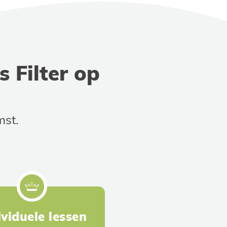
 Filter op
mst.
ividuele lessen