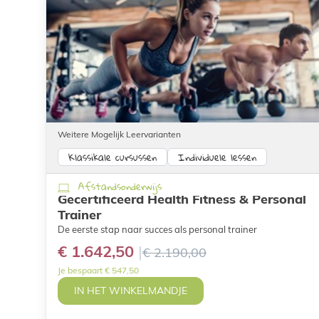
Weitere Mogelijk Leervarianten
Klassikale cursussen
Individuele lessen
Afstandsonderwijs
Gecertificeerd Health Fitness & Personal
Trainer
De eerste stap naar succes als personal trainer
€ 1.642,50
€ 2.190,00
Je bespaart € 547,50
IN HET WINKELMANDJE