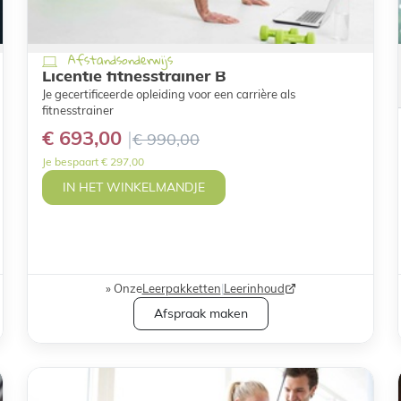
Afstandsonderwijs
Licentie fitnesstrainer B
Je gecertificeerde opleiding voor een carrière als
fitnesstrainer
€ 693,00
€ 990,00
Je bespaart € 297,00
IN HET WINKELMANDJE
Onze
Leerpakketten
|
Leerinhoud
Afspraak maken