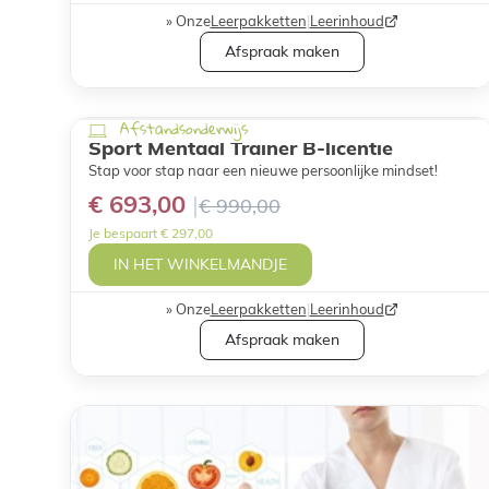
Onze
Leerpakketten
|
Leerinhoud
Afspraak maken
Afstandsonderwijs
Sport Mentaal Trainer B-licentie
Stap voor stap naar een nieuwe persoonlijke mindset!
€ 693,00
€ 990,00
Je bespaart € 297,00
IN HET WINKELMANDJE
Onze
Leerpakketten
|
Leerinhoud
Afspraak maken