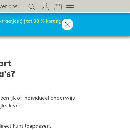
ver ons
traatjes :) |
tot 30 % korting
ort
a's?
onlijk of individueel onderwijs
jks leven.
direct kunt toepassen.