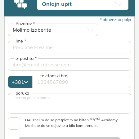
Onlaјn upit
*
obavezna polja
Pozdrav
*
Ime
*
e-poshta
*
telefonski broј
poruka
Flexyfit©
DA, zhelim da se pretplatim na bilten
Academy.
Mozhete da se odјavite u bilo kom trenutku.