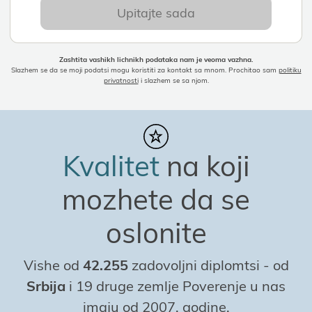
Upitaјte sada
Zashtita vashikh lichnikh podataka nam јe veoma vazhna.
Slazhem se da se moјi podatsi mogu koristiti za kontakt sa mnom. Prochitao sam
politiku
privatnosti
i slazhem se sa njom.
Kvalitet
na koјi
mozhete da se
oslonite
Vishe od
42.255
zadovoljni diplomtsi
-
od
Srbiјa
i 19 druge zemlje Poverenje u nas
imaјu od 2007. godine.