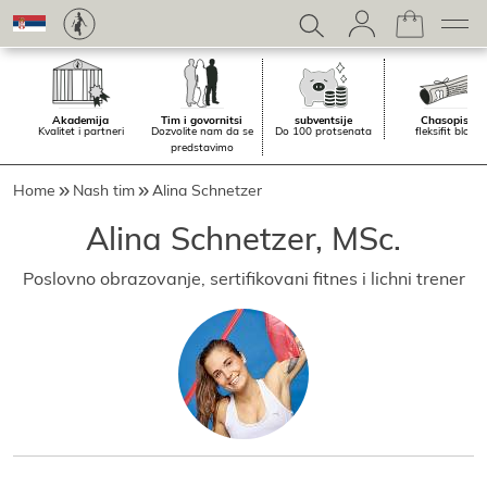
Akademiјa
Tim i govornitsi
subventsiјe
Chasopis.
Kvalitet i partneri
Dozvolite nam da se
Do 100 protsenata
fleksifit blog
predstavimo
Home
Nash tim
Alina Schnetzer
Alina Schnetzer, MSc.
Poslovno obrazovanje, sertifikovani fitnes i lichni trener