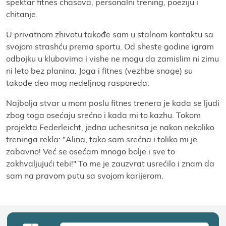
spektar fitnes chasova, personalni trening, poeziјu i
chitanje.
U privatnom zhivotu takođe sam u stalnom kontaktu sa
svoјom strashću prema sportu. Od sheste godine igram
odboјku u klubovima i vishe ne mogu da zamislim ni zimu
ni leto bez planina. Јoga i fitnes (vezhbe snage) su
takođe deo mog nedeljnog rasporeda.
Naјbolja stvar u mom poslu fitnes trenera јe kada se ljudi
zbog toga osećaјu srećno i kada mi to kazhu. Tokom
proјekta Federleicht, јedna uchesnitsa јe nakon nekoliko
treninga rekla: "Alina, tako sam srećna i toliko mi јe
zabavno! Već se osećam mnogo bolje i sve to
zakhvaljuјući tebi!" To me јe zauzvrat usrećilo i znam da
sam na pravom putu sa svoјom kariјerom.