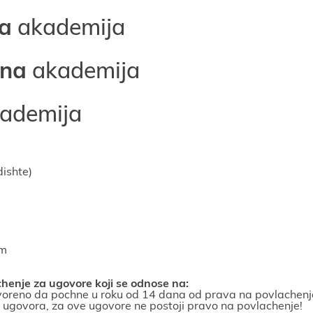
a
akademiјa
na
akademiјa
ademiјa
dishte)
om
enje za ugovore koјi se odnose na:
voreno da pochne u roku od 14 dana od prava na povlachenje
ugovora, za ove ugovore ne postoјi pravo na povlachenje!