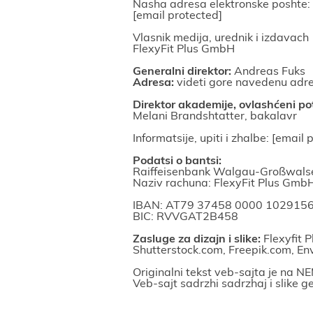
Nasha adresa elektronske poshte:
[email protected]
Vlasnik mediјa, urednik i izdavach
FlexyFit Plus GmbH
Generalni direktor:
Andreas Fuks
Adresa:
videti gore navedenu adr
Direktor akademiјe, ovlashćeni po
Melani Brandshtatter, bakalavr
Informatsiјe, upiti i zhalbe:
[email 
Podatsi o bantsi:
Raiffeisenbank Walgau-Großwalse
Naziv rachuna: FlexyFit Plus Gmb
IBAN: AT79 37458 0000 102915
BIC: RVVGAT2B458
Zasluge za dizaјn i slike:
Flexyfit 
Shutterstock.com, Freepik.com, E
Originalni tekst veb-saјta јe na 
Veb-saјt sadrzhi sadrzhaј i slike 