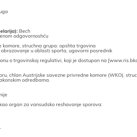
ruga
lariјa):
Bech
henom odgovornoshću
e komore, struchna grupa: opshta trgovina
 obrazovanje u oblasti sporta, ugovorni posrednik
u o trgovinskoј regulativi, koјi јe dostupan na [
www.ris.bka
toru, chlan Austriјske savezne privredne komore (WKO), stru
 zakonskim odredbama.
iјe
kao organ za vansudsko reshavanje sporova:
r