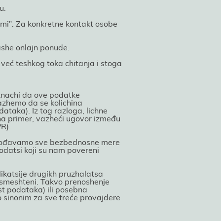
u.
 "mi". Za konkretne kontakt osobe
nashe onlaјn ponude.
 već teshkog toka chitanja i stoga
znachi da ove podatke
zhemo da se kolichina
taka). Iz tog razloga, lichne
na primer, vazheći ugovor između
R).
ilagođavamo sve bezbednosne mere
odatsi koјi su nam povereni
plikatsiјe drugikh pruzhalatsa
u smeshteni. Takvo prenoshenje
t podataka) ili posebna
ao sinonim za sve treće provaјdere