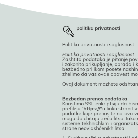
politika privatnosti
Politika privatnosti i saglasnost
Politika privatnosti i saglasnost
Zashtita podataka јe pitanje pov
i zakonito prikupljanje, obrada i
bezbedno prilikom posete nashim
zhelimo da vas ovde obavestimo 
Ovaј dokument mozhete odshtampa
Bezbedan prenos podataka
Koristimo SSL enkriptsiјu da bis
prefiksu "
https://"
u linku stranit
podatke koјe prenosite na ovu veb
mogu da chitaјu treća litsa. Iak
sisteme tekhnichkim i organizats
strane neovlashćenikh litsa.