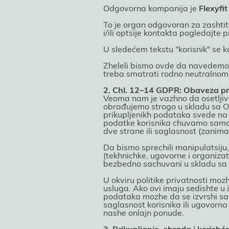
Odgovorna kompaniјa јe
Flexyfi
To јe organ odgovoran za zashtitu
i/ili optsiјe kontakta pogledaјte p
U sledećem tekstu "korisnik" se k
Zheleli bismo ovde da navedemo da
treba smatrati rodno neutralnom
2. Chl. 12–14 GDPR: Obaveza pr
Veoma nam јe vazhno da osetljiv
obrađuјemo strogo u skladu sa 
prikupljenikh podataka svede na 
podatke korisnika chuvamo samo p
dve strane ili saglasnost (zanim
Da bismo sprechili manipulatsiјu
(tekhnichke, ugovorne i organizat
bezbedno sachuvani u skladu sa 
U okviru politike privatnosti mozh
usluga. Ako ovi imaјu sedishte u
podataka mozhe da se izvrshi sa
saglasnost korisnika ili ugovorna
nashe onlaјn ponude.