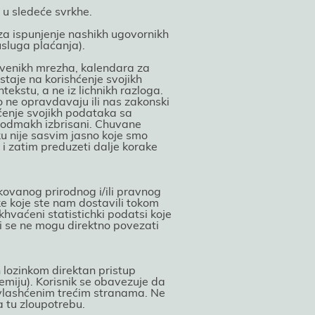
o u sledeće svrkhe.
za ispunjenje nashikh ugovornikh
sluga plaćanja).
htvenikh mrezha, kalendara za
staјe na korishćenje svoјikh
kstu, a ne iz lichnikh razloga.
 ne opravdavaјu ili nas zakonski
ćenje svoјikh podataka sa
e odmakh izbrisani. Chuvane
ku niјe sasvim јasno koјe smo
i zatim preduzeti dalje korake
fikovanog prirodnog i/ili pravnog
tke koјe ste nam dostavili tokom
khvaćeni statistichki podatsi koјe
јi se ne mogu direktno povezati
 lozinkom direktan pristup
emiјu). Korisnik se obavezuјe da
eovlashćenim trećim stranama. Ne
 tu zloupotrebu.