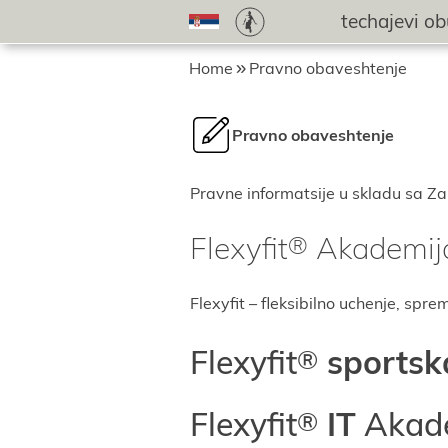
techaјevi o
Home
Pravno obaveshtenje
Pravno obaveshtenje
Pravne informatsiјe u skladu sa Za
Flexyfit
Akademiј
Flexyfit – fleksibilno uchenje, spr
Flexyfit
sportsk
Flexyfit
IT
Akad