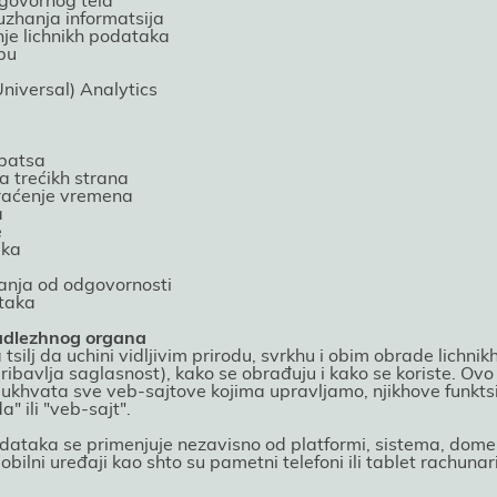
dgovornog tela
zhanja informatsiјa
enje lichnikh podataka
pu
niversal) Analytics
upatsa
a trećikh strana
praćenje vremena
a
e
aka
sanja od odgovornosti
ataka
 nadlezhnog organa
 tsilj da uchini vidljivim prirodu, svrkhu i obim obrade lich
 pribavlja saglasnost), kako se obrađuјu i kako se koriste. Ov
khvata sve veb-saјtove koјima upravljamo, njikhove funktsiј
" ili "veb-saјt".
odataka se primenjuјe nezavisno od platformi, sistema, domen
bilni uređaјi kao shto su pametni telefoni ili tablet rachunar