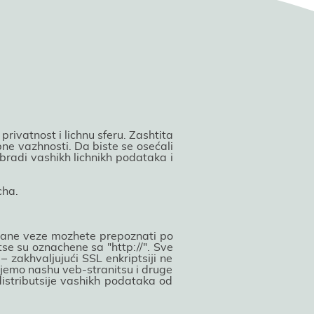
ivatnost i lichnu sferu. Zashtita
bne vazhnosti. Da biste se osećali
radi vashikh lichnikh podataka i
cha.
rovane veze mozhete prepoznati po
tse su oznachene sa "http://". Sve
– zakhvaljuјući SSL enkriptsiјi ne
uјemo nashu veb-stranitsu i druge
distributsiјe vashikh podataka od