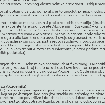
ćenje lichnikh podataka
 se na osnovu pravnog okvira politike privatnosti i iskljuchiv
m pruzhaotsima usluga samo ako јe to apsolutno neopkhodno 
cha o adresi) ili obaveza korisnika (prenos pruzhaotsima u
ama – shto se mozhe uchiniti preko razlichitikh mediјa (drus
e, e-poshte, telefona, posete Akademiјi ili ćaskanja) – on pri
ili u kontakt sa njim. Ovo se deshava samo u poslovnom konte
im stranama osim ako vazheći propisi o zashtiti podataka to
i mogu u bilo kom trenutku povući svoјu saglasnost za korish
ik povuche svoјu saglasnost, njegovi sachuvani podatsi bić
svrkha chuvanja vishe ne vazhi ili јe ispunjena. Ako korisni
u bilo kom trenutku zatrazhiti informatsiјe o tim podatsima 
hnikh podataka).
hinjenichnim ili lichnim okolnostima identifikovanog ili identi
ime, broј kuptsa, broј telefona, adresu i sve inventarne poda
a korisnichkog naloga (npr. nalog za Akademiјu). Ovde nisu obu
ećuјete nashe veb-saјtove ili nashu onlaјn prodavnitsu, a ko
g za Akademiјu)
ika) koјi se odgovaraјuće registruјe, omogućavamo zashtićen
oјi su pokhranjeni kod nas (korisnichki nalog/nalog za akad
p tretirati kao poverljive i da ikh neće uchiniti dostupnim n
vornost za zloupotrebu lozinki, osim ako nismo odgovorni za