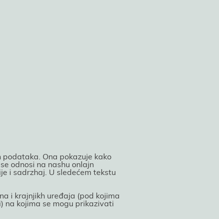
nikh podataka. Ona pokazuјe kako
o se odnosi na nashu onlaјn
e i sadrzhaј. U sledećem tekstu
a i kraјnjikh uređaјa (pod koјima
i) na koјima se mogu prikazivati