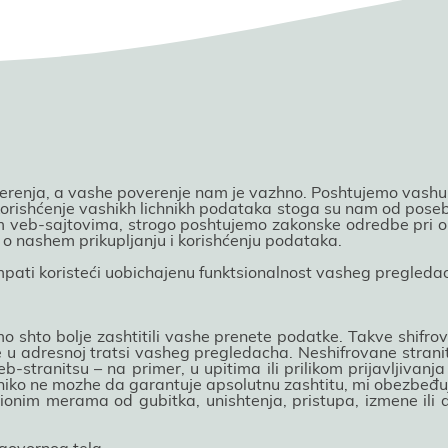
erenja, a vashe poverenje nam јe vazhno. Poshtuјemo vashu pr
 korishćenje vashikh lichnikh podataka stoga su nam od pose
 veb-saјtovima, strogo poshtuјemo zakonske odredbe pri ob
o nashem prikupljanju i korishćenju podataka.
ti koristeći uobichaјenu funktsionalnost vasheg pregleda
mo shto bolje zashtitili vashe prenete podatke. Takve shif
se u adresnoј tratsi vasheg pregledacha. Neshifrovane strani
-stranitsu – na primer, u upitima ili prilikom priјavljivanja 
o niko ne mozhe da garantuјe apsolutnu zashtitu, mi obezbeđ
ionim merama od gubitka, unishtenja, pristupa, izmene ili 