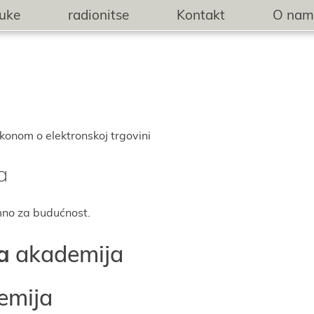
buke
radionitse
Kontakt
O nam
konom o elektronskoј trgovini
a
emno za budućnost.
a
akademiјa
emiјa