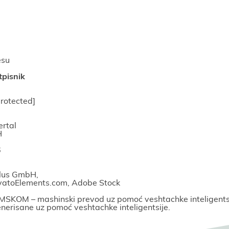
esu
tpisnik
protected]
rtal
H
6
Plus GmbH,
nvatoElements.com, Adobe Stock
NEMSKOM – mashinski prevod uz pomoć veshtachke inteligentsi
generisane uz pomoć veshtachke inteligentsiјe.