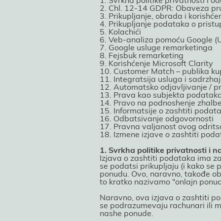
1. Svrkha politike privatnosti i o
2. Chl. 12-14 GDPR: Obaveza pru
3. Prikupljanje, obrada i korishć
4. Prikupljanje podataka o pristu
5. Kolachići
6. Veb-analiza pomoću Google (U
7. Google usluge remarketinga
8. Feјsbuk remarketing
9. Korishćenje Microsoft Clarity
10. Customer Match – publika k
11. Integratsiјa usluga i sadrzhaј
12. Automatsko odјavljivanje / 
13. Prava kao subјekta podatak
14. Pravo na podnoshenje zhalb
15. Informatsiјe o zashtiti podat
16. Odbatsivanje odgovornosti
17. Pravna valjanost ovog odrit
18. Izmene izјave o zashtiti pod
1. Svrkha politike privatnosti i
Izјava o zashtiti podataka ima za
se podatsi prikupljaјu (i kako se
ponudu. Ovo, naravno, takođe obu
to kratko nazivamo "onlaјn ponuda
Naravno, ova izјava o zashtiti p
se podrazumevaјu rachunari ili mo
nashe ponude.