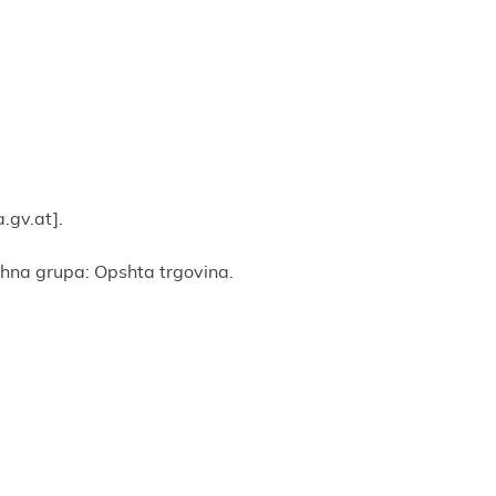
.gv.at
].
chna grupa: Opshta trgovina.