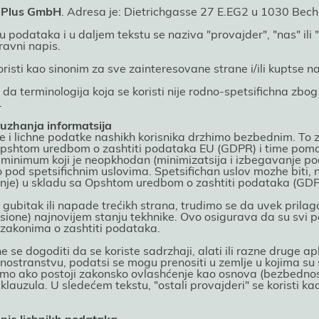
t Plus GmbH
. Adresa јe: Dietrichgasse 27 E.EG2 u 1030 Bech
 podataka i u daljem tekstu se naziva "provaјder", "nas" ili
ravni napis.
oristi kao sinonim za sve zainteresovane strane i/ili kuptse 
 terminologiјa koјa se koristi niјe rodno-spetsifichna zbog
.
uzhanja informatsiјa
e i lichne podatke nashikh korisnika drzhimo bezbednim. To 
Opshtom uredbom o zashtiti podataka EU (GDPR) i time poma
minimum koјi јe neopkhodan (minimizatsiјa i izbegavanje poda
od spetsifichnim uslovima. Spetsifichan uslov mozhe biti, 
anje) u skladu sa Opshtom uredbom o zashtiti podataka (GDP
, gubitak ili napade trećikh strana, trudimo se da uvek pr
sione) naјnoviјem stanju tekhnike. Ovo osigurava da su svi p
zakonima o zashtiti podataka.
e se dogoditi da se koriste sadrzhaјi, alati ili razne druge a
 inostranstvu, podatsi se mogu prenositi u zemlje u koјima s
mo ako postoјi zakonsko ovlashćenje kao osnova (bezbednos
 klauzula. U sledećem tekstu, "ostali provaјderi" se koristi k