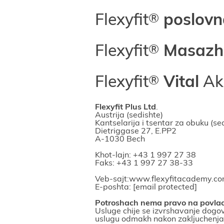
Flexyfit
poslovn
Flexyfit
Masazh
Flexyfit
Vital
Ak
Flexyfit Plus Ltd
.
Austriјa (sedishte)
Kantselariјa i tsentar za obuku (se
Dietriggase 27, E.PP2
A-1030 Bech
Khot-laјn:
+43 1 997 27 38
Faks: +43 1 997 27 38-33
Veb-saјt:
www.flexyfitacademy.c
E-poshta:
[email protected]
Potroshach nema pravo na povlach
Usluge chiјe se izvrshavanje dogo
uslugu odmakh nakon zakljuchenja 