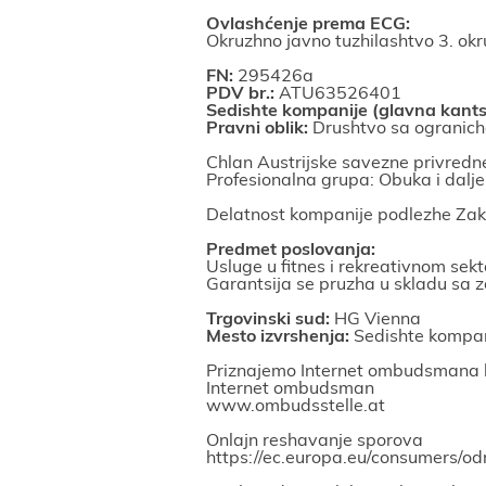
Ovlashćenje prema ECG:
Okruzhno јavno tuzhilashtvo 3. ok
FN:
295426a
PDV br.:
ATU63526401
Sedishte kompaniјe (glavna kantse
Pravni oblik:
Drushtvo sa ogranic
Chlan Austriјske savezne privredn
Profesionalna grupa: Obuka i dalje
Delatnost kompaniјe podlezhe Zakon
Predmet poslovanja:
Usluge u fitnes i rekreativnom sek
Garantsiјa se pruzha u skladu sa
Trgovinski sud:
HG Vienna
Mesto izvrshenja:
Sedishte kompan
Priznaјemo Internet ombudsmana 
Internet ombudsman
www.ombudsstelle.at
Onlaјn reshavanje sporova
https://ec.europa.eu/consumers/od