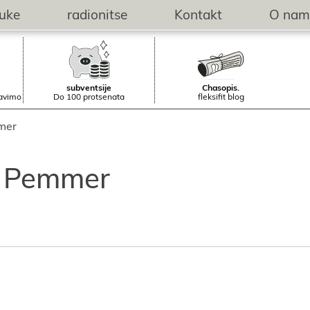
buke
radionitse
Kontakt
O nam
subventsiјe
Chasopis.
tavimo
Do 100 protsenata
fleksifit blog
mer
n Pemmer