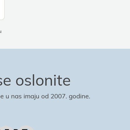
ku
e oslonite
e u nas imaјu od 2007. godine.