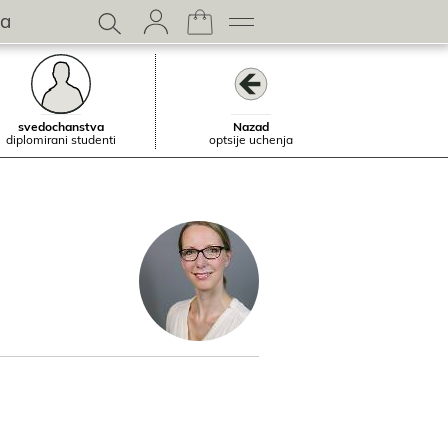
a
svedochanstva
Nazad
diplomirani studenti
optsiјe uchenja