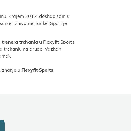
linu. Kraјem 2012. doshao sam u
surse i zhivotne nauke. Sport јe
g trenera trchanja
u Flexyfit Sports
a trchanju na druge. Vazhan
ama).
e znanje u
Flexyfit Sports