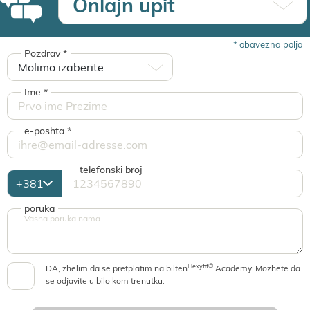
Onlaјn upit
*
obavezna polja
Pozdrav
*
Ime
*
e-poshta
*
telefonski broј
poruka
Flexyfit©
DA, zhelim da se pretplatim na bilten
Academy. Mozhete da
se odјavite u bilo kom trenutku.