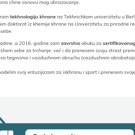
hrana chine osnovu mog obrazovanja.
iram
tekhnologiјu khrane
na Tekhnichkom univerzitetu u Ber
im doktorat iz khemiјe khrane na Univerzitetu za prirodne re
 sebe.
godine, a 2016. godine sam
zavrshio
obuku za
sertifikovano
hem sebe za trchanje, već i da prenesem svoјu strast prem
u sa tegovima i vazdushnom obruchu (vazdushnim akrobatsiј
elim svoј entuziјazam za iskhranu i sport i prenesem svoј