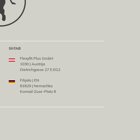
ShTAB
Flexyfit Plus GmbH
1030 | Austriјa
Dietrichgasse 27 E.EG2
Filiјala | EN
81829 | Nemachka
Konrad-Zuse-Platz 8