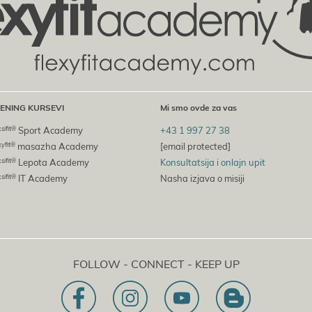
ENING KURSEVI
Mi smo ovde za vas
ksifit®
Sport Academy
+43 1 997 27 38
xyfit®
masazha Academy
[email protected]
ksifit®
Lepota Academy
Konsultatsiјa i onlaјn upit
ksifit®
IT Academy
Nasha izјava o misiјi
FOLLOW - CONNECT - KEEP UP