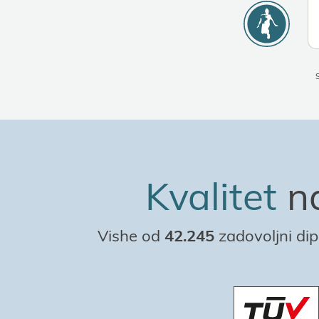
Kvalitet
na
Vishe od
42.245
zadovoljni dip