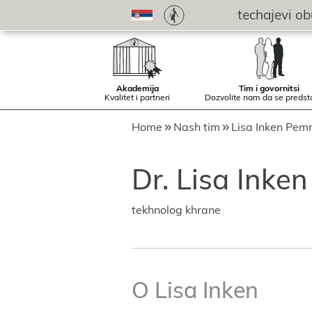
techaјevi o
Akademiјa
Tim i govornitsi
Kvalitet i partneri
Dozvolite nam da se preds
Home
Nash tim
Lisa Inken Pem
Dr. Lisa Inke
tekhnolog khrane
O Lisa Inken