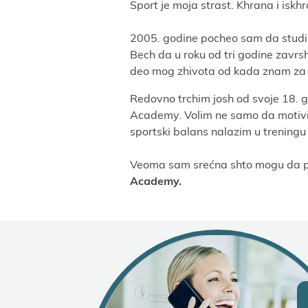
Sport јe moјa strast. Khrana i isk
2005. godine pocheo sam da stud
Bech da u roku od tri godine zavrsh
deo mog zhivota od kada znam za
Redovno trchim јosh od svoјe 18. 
Academy. Volim ne samo da motivis
sportski balans nalazim u trening
Veoma sam srećna shto mogu da pod
Academy.