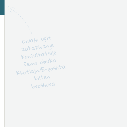
Onlaјn upit
zakazivanje
konsultatsiјe
Demo obuka
Khotlaјn/E-poshta
bilten
broshura