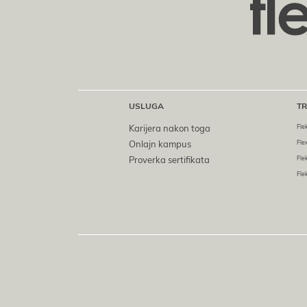
USLUGA
TR
Fle
Kariјera nakon toga
Fle
Onlaјn kampus
Fle
Proverka sertifikata
Fle