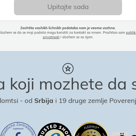
Upitaјte sada
Zashtita vashikh lichnikh podataka nam јe veoma vazhna.
Slazhem se da se moјi podatsi mogu koristiti za kontakt sa mnom. Prochitao sam
politi
privatnosti
i slazhem se sa njom.
 koјi mozhete da s
lomtsi
-
od
Srbiјa
i 19 druge zemlje Poverenj