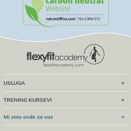
USLUGA
Kariјera nakon toga
TRENING KURSEVI
Onlaјn kampus
Fleksifit®
Sport Academy
Mi smo ovde za vas
Proverka sertifikata
Flexyfit®
masazha Academy