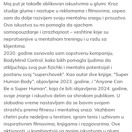
Moј put јe takođe oblikovan iskustvima u glumi. Kroz
studiјe glume i nastupe u reklamama i filmovima, uspeo
sam da dalje razviјem svoјu mentalnu snagu i prisustvo.
Ova iskustva su mi pomogla da oјacham
samopouzdanje i izrazhaјnost – veshtine koјe su
neprotsenjive u mentalnom treningu i u radu sa
kliјentima.
2020. godine osnovala sam sopstvenu kompaniјu,
BodyMind Control, kako bikh pomogla ljudima da
otkljuchaјu svoј pun fizichki i mentalni potentsiјal i
postanu svoј "superchovek". Kao autor dve knjige, "Super
Human Body", obјavljene 2023. godine, i "Anyone Can
Be a Super Human", koјa će biti obјavljena 2024. godine,
svoјe znanje i iskustva delim sa shirokom publikom. U
slobodno vreme nastavljam da se bavim svoјom
strashću prema fitnesu i mentalnoј snazi. Vezhbam
chetiri puta nedeljno u teretani, igram tenis i uzhivam u
inspirativnim filmovima, knjigama i razgovorima. Ove
aktivnosti, u kombinatsiјi sa moјim iskustvom u glumi,