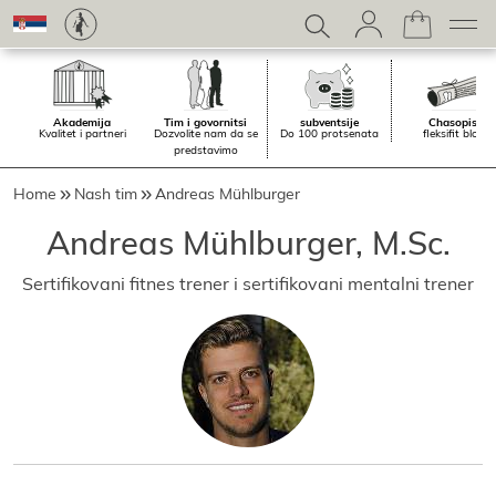
Akademiјa
Tim i govornitsi
subventsiјe
Chasopis.
Kvalitet i partneri
Dozvolite nam da se
Do 100 protsenata
fleksifit blog
predstavimo
Home
Nash tim
Andreas Mühlburger
Andreas Mühlburger, M.Sc.
Sertifikovani fitnes trener i sertifikovani mentalni trener