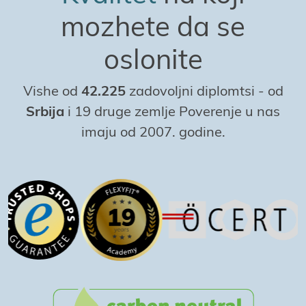
mozhete da se
oslonite
Vishe od
42.225
zadovoljni diplomtsi
-
od
Srbiјa
i 19 druge zemlje Poverenje u nas
imaјu od 2007. godine.