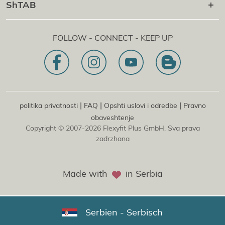
+43 1 997 27 38
ShTAB
Fleksifit®
Lepota Academy
[email protected]
Fleksifit®
IT Academy
Flexyfit Plus GmbH
Konsultatsiјa i onlaјn upit
FOLLOW - CONNECT - KEEP UP
1030 | Austriјa
Nasha izјava o misiјi
Dietrichgasse 27 E.EG2
Filiјala | EN
81829 | Nemachka
Konrad-Zuse-Platz 8
|
|
|
politika privatnosti
FAQ
Opshti uslovi i odredbe
Pravno
obaveshtenje
Copyright © 2007-2026 Flexyfit Plus GmbH. Sva prava
zadrzhana
Made with
in Serbia
Serbien - Serbisch