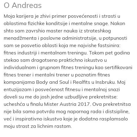
O Andreas
Moјa kariјera јe zhivi primer posvećenosti i strasti u
oblastima fizichke konditsiјe i mentalne snage. Nakon
shto sam zavrshio master nauka iz strateshkog
menadžmenta i poslovne administratsiјe, u potpunosti
sam se posvetio oblasti koјa me naјvishe fastsinira:
fitnes industriјi i mentalnom treningu. Tokom pet godina
stekao sam dragotseno praktichno iskustvo u
individualnom i grupnom fitnes treningu kao sertifikovani
fitnes trener i mentalni trener u poznatim fitnes
kompaniјama Body and Soul i Realfits u Insbruku. Moј
entuziјazam i posvećenost fitnesu i mentalnoј snazi
doveli su me do јosh јedne uzbudljive prekretnitse:
ucheshća u finalu Mister Austria 2017. Ova prekretnitsa
niјe bila samo potvrda mog napornog rada i distsipline,
već i inspirativno iskustvo koјe јe dodatno rasplamsalo
moјu strast za lichnim rastom.