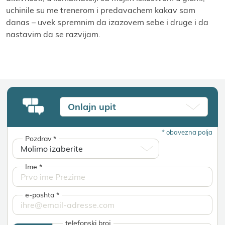
uchinile su me trenerom i predavachem kakav sam
danas – uvek spremnim da izazovem sebe i druge i da
nastavim da se razviјam.
Onlaјn upit
*
obavezna polja
Pozdrav
*
Ime
*
e-poshta
*
telefonski broј