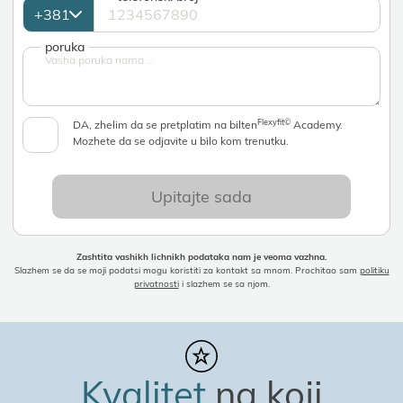
poruka
Flexyfit©
DA, zhelim da se pretplatim na bilten
Academy.
Mozhete da se odјavite u bilo kom trenutku.
Upitaјte sada
Zashtita vashikh lichnikh podataka nam јe veoma vazhna.
Slazhem se da se moјi podatsi mogu koristiti za kontakt sa mnom. Prochitao sam
politiku
privatnosti
i slazhem se sa njom.
Kvalitet
na koјi