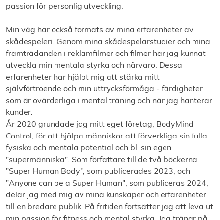
passion för personlig utveckling.
Min väg har också formats av mina erfarenheter av
skådespeleri. Genom mina skådespelarstudier och mina
framträdanden i reklamfilmer och filmer har jag kunnat
utveckla min mentala styrka och närvaro. Dessa
erfarenheter har hjälpt mig att stärka mitt
självförtroende och min uttrycksförmåga - färdigheter
som är ovärderliga i mental träning och när jag hanterar
kunder.
År 2020 grundade jag mitt eget företag, BodyMind
Control, för att hjälpa människor att förverkliga sin fulla
fysiska och mentala potential och bli sin egen
"supermänniska". Som författare till de två böckerna
"Super Human Body", som publicerades 2023, och
"Anyone can be a Super Human", som publiceras 2024,
delar jag med mig av mina kunskaper och erfarenheter
till en bredare publik. På fritiden fortsätter jag att leva ut
min passion för fitness och mental styrka. Jag tränar på