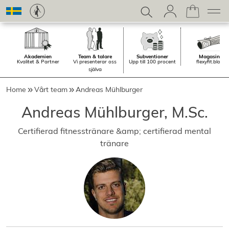
Akademien
Team & talare
Subventioner
Magasin.
Kvalitet & Partner
Vi presenterar oss
Upp till 100 procent
flexyfit.blog
själva
Home
Vårt team
Andreas Mühlburger
Andreas Mühlburger, M.Sc.
Certifierad fitnesstränare &amp; certifierad mental
tränare