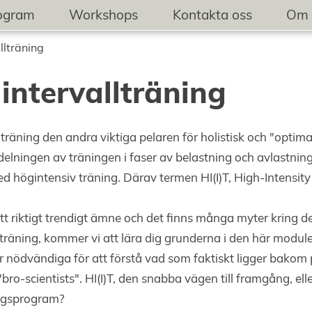
rogram
Workshops
Kontakta oss
Om 
llträning
intervallträning
räning den andra viktiga pelaren för holistisk och "optimal
elningen av träningen i faser av belastning och avlastnin
 högintensiv träning. Därav termen HI(I)T, High-Intensity (
ett riktigt trendigt ämne och det finns många myter kring 
tsträning, kommer vi att lära dig grunderna i den här modu
 är nödvändiga för att förstå vad som faktiskt ligger bak
"bro-scientists". HI(I)T, den snabba vägen till framgång, ell
ingsprogram?