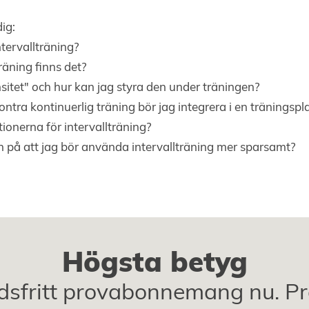
ig:
ntervallträning?
räning finns det?
sitet" och hur kan jag styra den under träningen?
ntra kontinuerlig träning bör jag integrera i en träningspl
tionerna för intervallträning?
n på att jag bör använda intervallträning mer sparsamt?
Högsta betyg
dsfritt provabonnemang nu. Pr