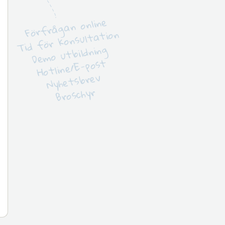
Förfrågan online
Tid för konsultation
Demo utbildning
Hotline/E-post
Nyhetsbrev
Broschyr