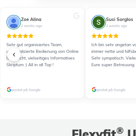
Zoe Alina
Susi Sorglos
2 weeks ago
2 weeks ago
Sehr gut organisiertes Team,
Ich bin sehr angetan vo
unkomplizierte Bedienung von Online
immer nette und hilfsb
Unterricht, vielseitiges Informatives
Sehr sympatisch. Viele
Skriptum :) All in all Top !
Eure super Betreuung.
postat på Google
postat på Google
®
Flexyfit
U