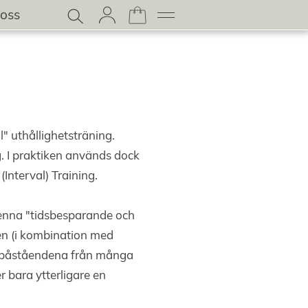
oss
" uthållighetsträning.
g. I praktiken används dock
Interval) Training.
denna "tidsbesparande och
len (i kombination med
om påståendena från många
er bara ytterligare en