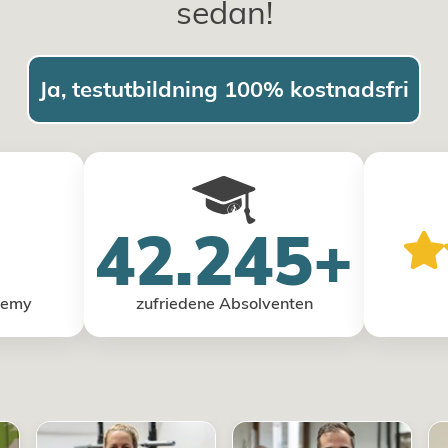
sedan!
Ja, testutbildning 100% kostnadsfri
42.245+
demy
zufriedene Absolventen