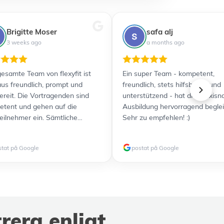
Brigitte Moser
safa alj
3 weeks ago
a months ago
esamte Team von flexyfit ist
Ein super Team - kompetent,
us freundlich, prompt und
freundlich, stets hilfsbereit und
bereit. Die Vortragenden sind
unterstützend - hat die praxisn
tent und gehen auf die
Ausbildung hervorragend beglei
eilnehmer ein. Sämtliche
Sehr zu empfehlen! :)
nterlagen wurden übersichtlich
usreichend detailliert zur
stat på Google
postat på Google
gung gestellt. Durch die
zlichen Videos ist für jeden
yp etwas dabei. Alles in allem
efen Ausbildung und Prüfung
Ich kann flexyfit jedenfalls
erempfehlen und werde weitere
rera enligt
ldungen gerne wieder bei Euch