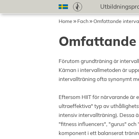
Utbildningsp
Home
Fach
Omfattande interva
Omfattande 
Förutom grundträning är intervallt
Kärnan i intervallmetoden är uppd
intervallträning ofta synonymt med
Eftersom HIIT för närvarande är 
ultraeffektiva" typ av uthållighe
intensiv intervallträning). Dessa
"fitness influencers", "gurus" och 
komponent i ett balanserat trän