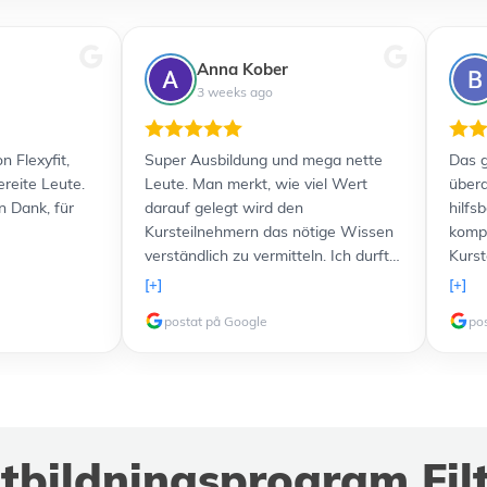
Anna Kober
3 weeks ago
n Flexyfit,
Super Ausbildung und mega nette
Das g
ereite Leute.
Leute. Man merkt, wie viel Wert
übera
n Dank, für
darauf gelegt wird den
hilfs
Kursteilnehmern das nötige Wissen
kompe
verständlich zu vermitteln. Ich durfte
Kurst
sogar freundlicherweise einen Kurs
Lernu
[+]
[+]
komplett kostenlos nachholen,
und a
postat på Google
po
nachdem etwas problematische und
Verfü
störende Teilnehmer in meiner
zusät
Gruppe waren. Ich werde 100%ig in
Lernt
Zukunft noch weitere Kurse bei euch
verli
machen, weil das Lernen allen voran
top. 
dank des freundlichen Personals
weit
tbildningsprogram Filt
extremen Spaß macht!
Ausbi