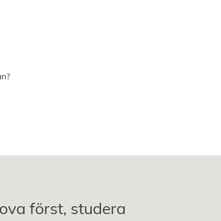
an?
ova först, studera