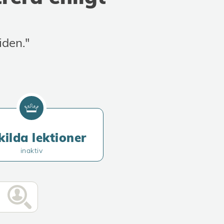
en und weiterempfehlen!
iden."
kilda lektioner
inaktiv