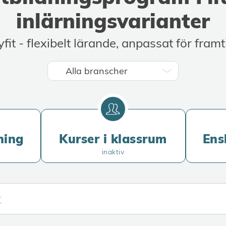
buch
inlärningsvarianter
yfit - flexibelt lärande, anpassat för framt
ning
Kurser i klassrum
Ens
inaktiv