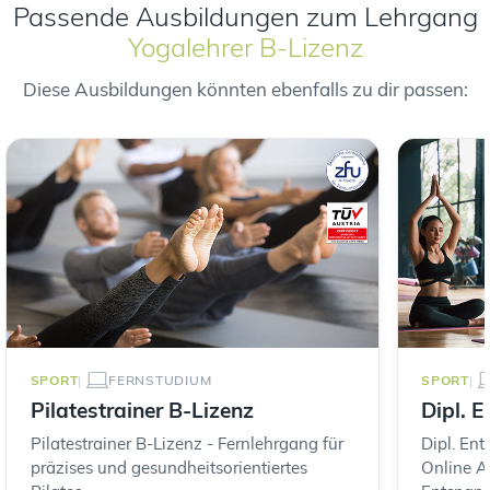
Passende Ausbildungen zum Lehrgang
Yogalehrer B-Lizenz
Diese Ausbildungen könnten ebenfalls zu dir passen:
SPORT
FERNSTUDIUM
SPORT
Pilatestrainer B-Lizenz
Dipl. 
Pilatestrainer B-Lizenz - Fernlehrgang für
Dipl. En
präzises und gesundheitsorientiertes
Online A