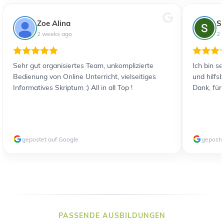
Zoe Alina
S
2 weeks ago
2 
Sehr gut organisiertes Team, unkomplizierte
Ich bin s
Bedienung von Online Unterricht, vielseitiges
und hilfs
Informatives Skriptum :) All in all Top !
Dank, für
gepostet auf Google
geposte
PASSENDE AUSBILDUNGEN