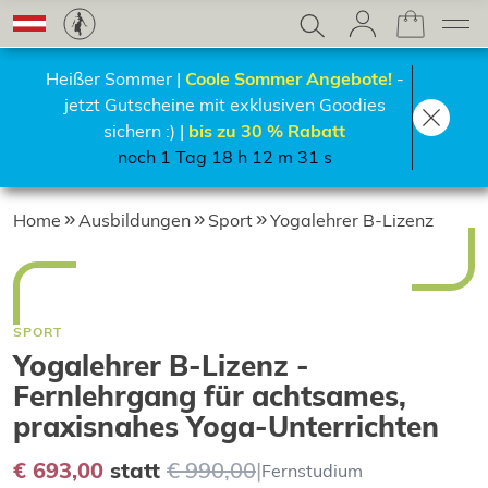
Heißer Sommer |
Coole Sommer Angebote!
-
jetzt Gutscheine mit exklusiven Goodies
sichern :) |
bis zu 30 % Rabatt
noch 1 Tag 18 h 12 m 31 s
Home
Ausbildungen
Sport
Yogalehrer B-Lizenz
SPORT
Yogalehrer B-Lizenz -
Fernlehrgang für achtsames,
praxisnahes Yoga-Unterrichten
€ 693,00
statt
€ 990,00
|
Fernstudium