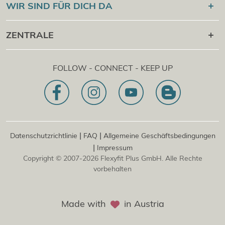
Flexyfit
Sport Academy
WIR SIND FÜR DICH DA
Cert Check
®
Flexyfit
Massage Academy
+43 1 997 27 38
ZENTRALE
®
Flexyfit
Beauty Academy
[email protected]
®
Flexyfit
EDV Academy
Flexyfit Plus GmbH
Beratungs- & Onlineanfrage
FOLLOW - CONNECT - KEEP UP
1030 | Österreich
Unser Leitbild
Dietrichgasse 27 E.EG2
Zweigstelle | DE
81829 | Deutschland
Konrad-Zuse-Platz 8
|
|
Datenschutzrichtlinie
FAQ
Allgemeine Geschäftsbedingungen
|
Impressum
Copyright © 2007-2026 Flexyfit Plus GmbH. Alle Rechte
vorbehalten
Made with
in Austria