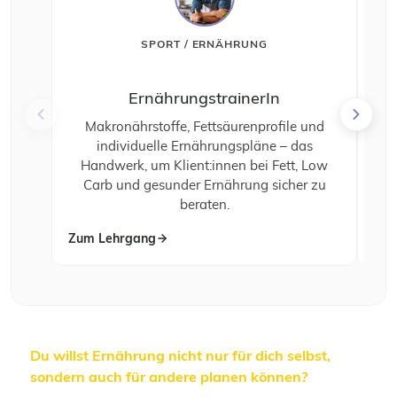
SPORT / ERNÄHRUNG
ErnährungstrainerIn
Makronährstoffe, Fettsäurenprofile und
individuelle Ernährungspläne – das
z
Handwerk, um Klient:innen bei Fett, Low
v
Carb und gesunder Ernährung sicher zu
u
beraten.
Zum Lehrgang
Zum
Du willst Ernährung nicht nur für dich selbst,
sondern auch für andere planen können?
In