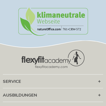
SERVICE
Karriere danach
AUSBILDUNGEN
Online Campus
®