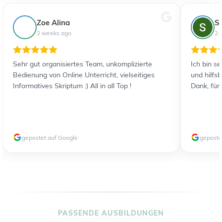
Zoe Alina
S
2 weeks ago
2 
Sehr gut organisiertes Team, unkomplizierte
Ich bin s
Bedienung von Online Unterricht, vielseitiges
und hilfs
Informatives Skriptum :) All in all Top !
Dank, für
gepostet auf Google
geposte
PASSENDE AUSBILDUNGEN