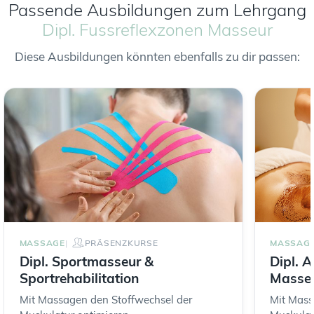
Passende Ausbildungen zum Lehrgang
Dipl. Fussreflexzonen Masseur
Diese Ausbildungen könnten ebenfalls zu dir passen:
MASSAGE
PRÄSENZKURSE
MASSAG
Dipl. Sportmasseur &
Dipl. 
Sportrehabilitation
Masse
Mit Massagen den Stoffwechsel der
Mit Mass