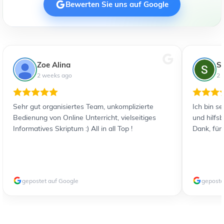
Bewerten Sie uns auf Google
Zoe Alina
S
2 weeks ago
2 
Sehr gut organisiertes Team, unkomplizierte
Ich bin s
Bedienung von Online Unterricht, vielseitiges
und hilfs
Informatives Skriptum :) All in all Top !
Dank, für
gepostet auf Google
geposte