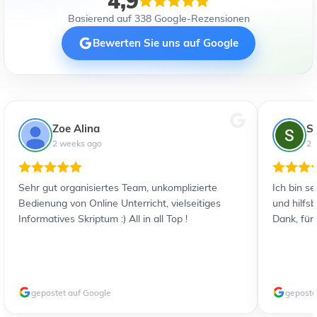
4,9
Basierend auf 338 Google-Rezensionen
Bewerten Sie uns auf Google
Zoe Alina
S
2 weeks ago
2 
Sehr gut organisiertes Team, unkomplizierte
Ich bin s
Bedienung von Online Unterricht, vielseitiges
und hilfs
Informatives Skriptum :) All in all Top !
Dank, für
gepostet auf Google
geposte