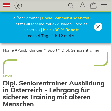
Heißer Sommer |
Coole Sommer Angebote!
-
jetzt Gutscheine mit exklusiven Goodies
sichern :) |
bis zu 30 % Rabatt
noch 4 Tage 1 h 12 m 3 s
Home
Ausbildungen
Sport
Dipl. Seniorentrainer
SPORT
Dipl. Seniorentrainer Ausbildung
in Österreich - Lehrgang für
sicheres Training mit älteren
Menschen