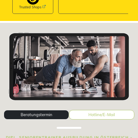
Trusted Shops
Previous
Next
Beratungstermin
Hotline/E-Mail
DIPL. SENIORENTRAINER AUSBILDUNG IN ÖSTERREICH -