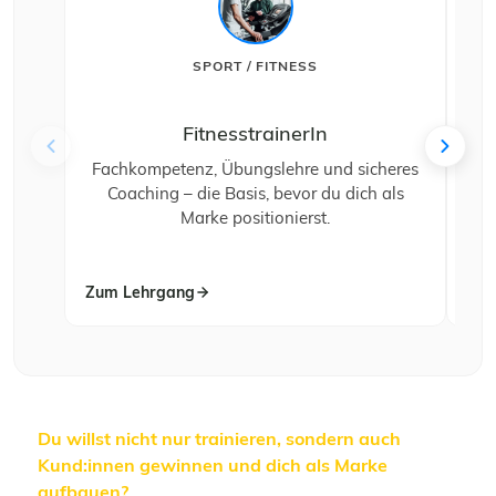
SPORT / FITNESS
FitnesstrainerIn
Fachkompetenz, Übungslehre und sicheres
Coaching – die Basis, bevor du dich als
1
Marke positionierst.
Pe
Zum Lehrgang
Zum
Du willst nicht nur trainieren, sondern auch
Kund:innen gewinnen und dich als Marke
aufbauen?
In unseren Fitness-, Personal- und