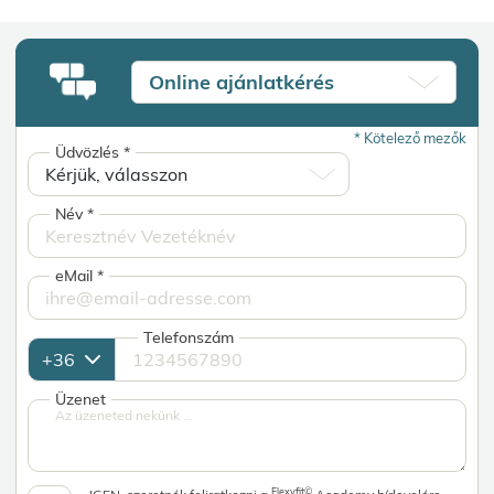
Online ajánlatkérés
*
Kötelező mezők
Üdvözlés
*
Név
*
eMail
*
Telefonszám
Üzenet
Flexyfit©