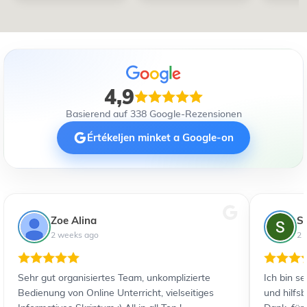
4,9
Basierend auf 338 Google-Rezensionen
Értékeljen minket a Google-on
Zoe Alina
S
2 weeks ago
2 
Sehr gut organisiertes Team, unkomplizierte
Ich bin s
Bedienung von Online Unterricht, vielseitiges
und hilfs