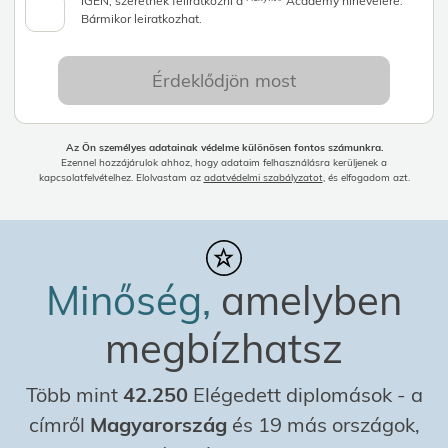
IGEN, szeretnék feliratkozni a
Academy hírlevelére.
Bármikor leiratkozhat.
Érdeklődjön most
Az Ön személyes adatainak védelme különösen fontos számunkra.
Ezennel hozzájárulok ahhoz, hogy adataim felhasználásra kerüljenek a
kapcsolatfelvételhez. Elolvastam az
adatvédelmi szabályzatot
, és elfogadom azt.
Minőség,
amelyben
megbízhatsz
Több mint
42.250
Elégedett diplomások
-
a
címről
Magyarország
és 19 más országok,