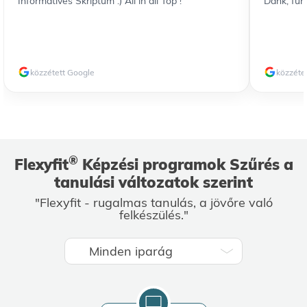
Informatives Skriptum :) All in all Top !
Dank, für
közzétett Google
közzéte
®
Flexyfit
Képzési programok Szűrés a
tanulási változatok szerint
"Flexyfit - rugalmas tanulás, a jövőre való
felkészülés."