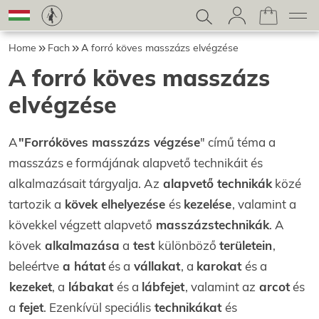
Home
Fach
A forró köves masszázs elvégzése
A forró köves masszázs
elvégzése
A
"Forróköves masszázs végzése
" című téma a
masszázs e formájának alapvető technikáit és
alkalmazásait tárgyalja. Az
alapvető technikák
közé
tartozik a
kövek
elhelyezése
és
kezelése
, valamint a
kövekkel végzett alapvető
masszázstechnikák
. A
kövek
alkalmazása
a
test
különböző
területein
,
beleértve
a hátat
és a
vállakat
, a
karokat
és a
kezeket
, a
lábakat
és a
lábfejet
, valamint az
arcot
és
a
fejet
. Ezenkívül speciális
technikákat
és