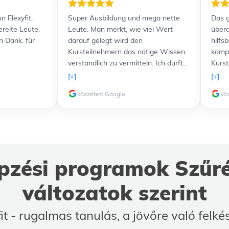
n Flexyfit,
Super Ausbildung und mega nette
Das g
ereite Leute.
Leute. Man merkt, wie viel Wert
übera
n Dank, für
darauf gelegt wird den
hilfs
Kursteilnehmern das nötige Wissen
kompe
verständlich zu vermitteln. Ich durfte
Kurst
sogar freundlicherweise einen Kurs
Lernu
[+]
[+]
komplett kostenlos nachholen,
und a
közzétett Google
kö
nachdem etwas problematische und
Verfü
störende Teilnehmer in meiner
zusät
Gruppe waren. Ich werde 100%ig in
Lernt
Zukunft noch weitere Kurse bei euch
verli
machen, weil das Lernen allen voran
top. 
dank des freundlichen Personals
weit
zési programok Szűré
extremen Spaß macht!
Ausbi
buch
változatok szerint
it - rugalmas tanulás, a jövőre való felké