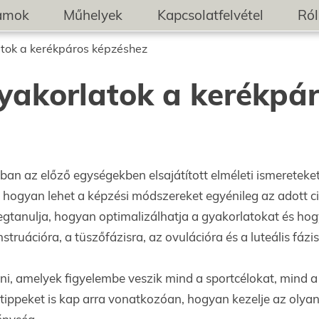
ramok
Műhelyek
Kapcsolatfelvétel
Ró
atok a kerékpáros képzéshez
yakorlatok a kerékpá
ban az előző egységekben elsajátított elméleti ismereteke
 hogyan lehet a képzési módszereket egyénileg az adott ci
gtanulja, hogyan optimalizálhatja a gyakorlatokat és ho
truációra, a tüszőfázisra, az ovulációra és a luteális fázis
ni, amelyek figyelembe veszik mind a sportcélokat, mind a
i tippeket is kap arra vonatkozóan, hogyan kezelje az olya