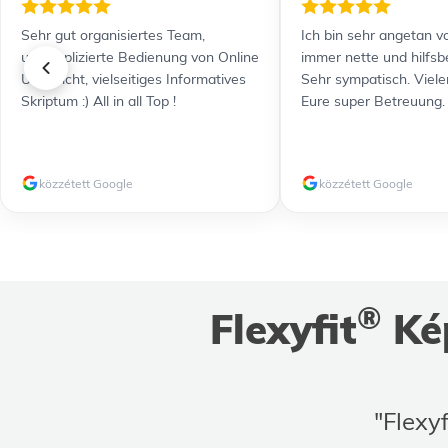
Sehr gut organisiertes Team,
Ich bin sehr angetan vo
unkomplizierte Bedienung von Online
immer nette und hilfsb
Unterricht, vielseitiges Informatives
Sehr sympatisch. Viele
Skriptum :) All in all Top !
Eure super Betreuung.
közzétett Google
közzétett Google
®
Flexyfit
Kép
"Flexyf