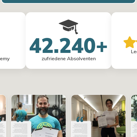
42.240+
Le
demy
zufriedene Absolventen