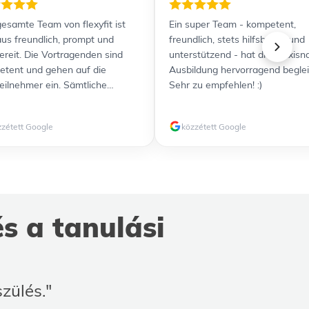
esamte Team von flexyfit ist
Ein super Team - kompetent,
us freundlich, prompt und
freundlich, stets hilfsbereit und
bereit. Die Vortragenden sind
unterstützend - hat die praxisn
tent und gehen auf die
Ausbildung hervorragend beglei
eilnehmer ein. Sämtliche
Sehr zu empfehlen! :)
nterlagen wurden übersichtlich
usreichend detailliert zur
zzétett Google
közzétett Google
gung gestellt. Durch die
zlichen Videos ist für jeden
yp etwas dabei. Alles in allem
efen Ausbildung und Prüfung
Ich kann flexyfit jedenfalls
erempfehlen und werde weitere
s a tanulási
ldungen gerne wieder bei Euch
en und weiterempfehlen!
szülés."