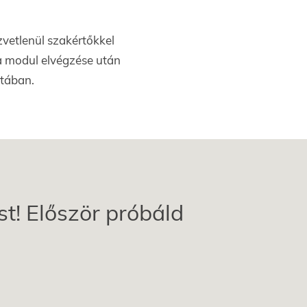
zvetlenül szakértőkkel
 a modul elvégzése után
atában.
t! Először próbáld