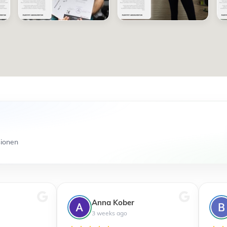
sionen
Anna Kober
3 weeks ago