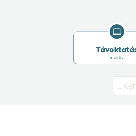
Távoktatá
inaktív