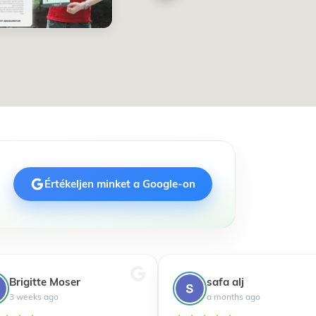
Értékeljen minket a Google-on
Brigitte Moser
safa alj
3 weeks ago
a months ago