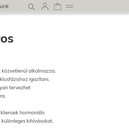
lunk
ros
t közvetlenül alkalmazza.
klusfázishoz igazítani.
gyan tervezhet
ra.
 kliensek hormonális
n különleges kihívásokat,