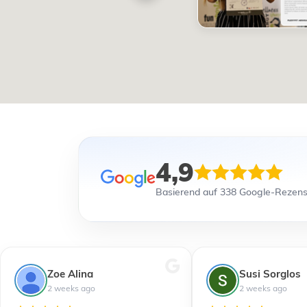
4,9
Basierend auf 338 Google-Rezen
Zoe Alina
Susi Sorglos
2 weeks ago
2 weeks ago