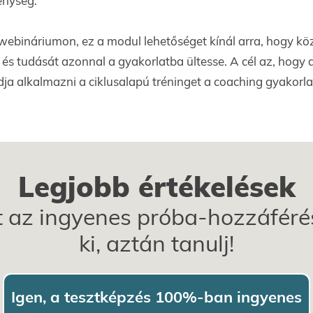
énység.
 webináriumon, ez a modul lehetőséget kínál arra, hogy kö
 és tudását azonnal a gyakorlatba ültesse. A cél az, hogy
a alkalmazni a ciklusalapú tréninget a coaching gyakorl
Legjobb értékelések
az ingyenes próba-hozzáférés
ki, aztán tanulj!
Igen, a tesztképzés 100%-ban ingyenes