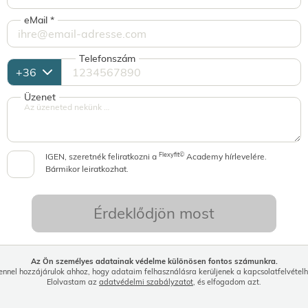
eMail
*
Telefonszám
Üzenet
Flexyfit©
IGEN, szeretnék feliratkozni a
Academy hírlevelére.
Bármikor leiratkozhat.
Érdeklődjön most
Az Ön személyes adatainak védelme különösen fontos számunkra.
ennel hozzájárulok ahhoz, hogy adataim felhasználásra kerüljenek a kapcsolatfelvételh
Elolvastam az
adatvédelmi szabályzatot
, és elfogadom azt.