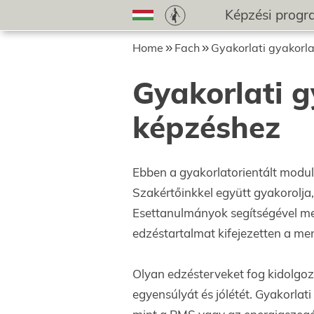
Képzési prog
Home
Fach
Gyakorlati gyakorl
Gyakorlati g
képzéshez
Ebben a gyakorlatorientált modul
Szakértőinkkel együtt gyakorolja,
Esettanulmányok segítségével me
edzéstartalmat kifejezetten a mens
Olyan edzésterveket fog kidolgoz
egyensúlyát és jólétét. Gyakorlat