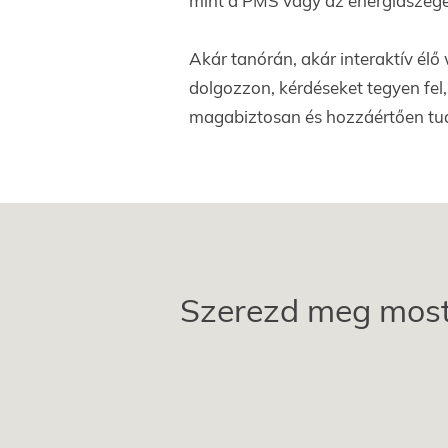
mint a PMS vagy az energiaszeg
Akár tanórán, akár interaktív élő
dolgozzon, kérdéseket tegyen fel,
magabiztosan és hozzáértően tudj
Szerezd meg most 