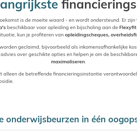
angrijkste
financiering
 toekomst is de moeite waard - en wordt ondersteund. Er zijn
a's
beschikbaar voor opleiding en bijscholing aan de
Flexyfi
ituatie, kun je profiteren van
opleidingscheques, overheidsfi
orden geclaimd, bijvoorbeeld als inkomensafhankelijke kos
dvies over geschikte opties en helpen je om de beschikba
maximaliseren
.
t alleen de betreffende financieringsinstantie verantwoordeli
sidie.
se onderwijsbeurzen in één oogops