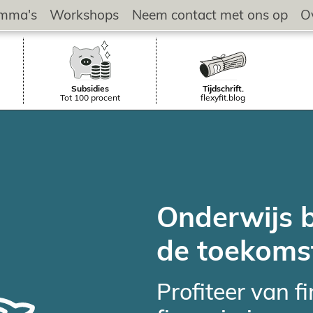
amma's
Workshops
Neem contact met ons op
O
Subsidies
Tijdschrift.
Tot 100 procent
flexyfit.blog
Onderwijs 
de toekomst 
Profiteer van f