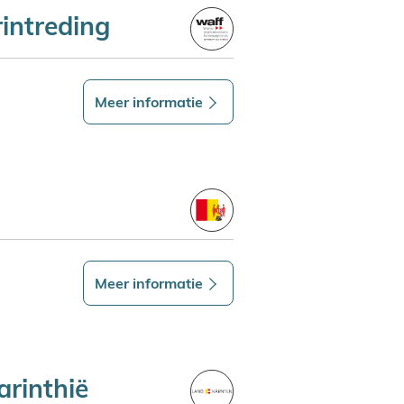
intreding
Meer informatie
Meer informatie
rinthië