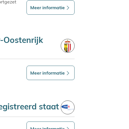
ortgezet
Meer informatie
-Oostenrijk
Meer informatie
gistreerd staat
Meer informatie