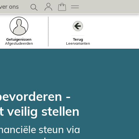
ver ons
Getuigenissen
Terug
Afgestudeerden
Leervarianten
bevorderen -
veilig stellen
inanciële steun via