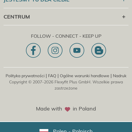
Kontrola certyfikatów
Flexyfit
Masaż
Academy
+43 1 997 27 38
CENTRUM
Flexyfit®
Beauty Academy
[email protected]
Flexyfit®
EDP Academy
Flexyfit Plus GmbH
Konsultacje i zapytania online
FOLLOW - CONNECT - KEEP UP
1030 | Austria
Nasza misja
Dietrichgasse 27 E.EG2
Oddział | DE
81829 | Niemcy
Konrad-Zuse-Platz 8
|
|
|
Polityka prywatności
FAQ
Ogólne warunki handlowe
Nadruk
Copyright © 2007-2026 Flexyfit Plus GmbH. Wszelkie prawa
zastrzeżone
Made with
in Poland
Polen - Polnisch