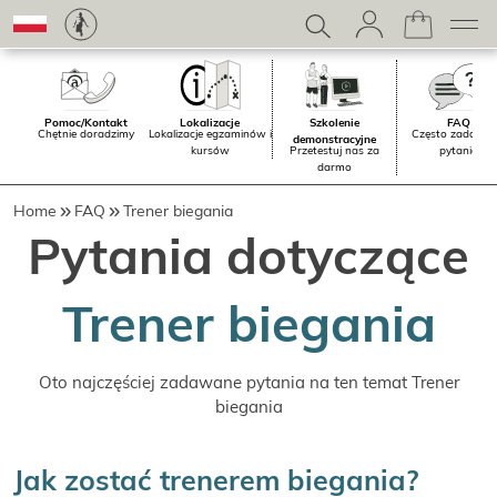
Pomoc/Kontakt
Lokalizacje
Szkolenie
FAQ
Chętnie doradzimy
Lokalizacje egzaminów i
Często zadawa
demonstracyjne
kursów
Przetestuj nas za
pytania
darmo
Home
FAQ
Trener biegania
Pytania dotyczące
Trener biegania
Oto najczęściej zadawane pytania na ten temat Trener
biegania
Jak zostać trenerem biegania?