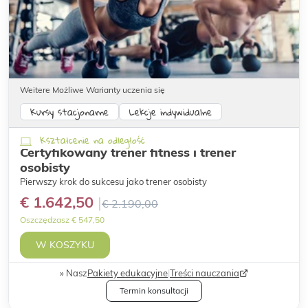
Weitere Możliwe Warianty uczenia się
Kursy stacjonarne
Lekcje indywidualne
Kształcenie na odległość
Certyfikowany trener fitness i trener
osobisty
Pierwszy krok do sukcesu jako trener osobisty
€ 1.642,50
€ 2.190,00
Oszczędzasz € 547,50
W KOSZYKU
Nasz
Pakiety edukacyjne
|
Treści nauczania
Termin konsultacji