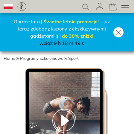
Gorące lato |
Świetne letnie promocje!
– już
teraz zdobądź kupony z ekskluzywnymi
gadżetami :) |
do 30% zniżki
wciąż 9 h 18 m 46 s
Home
Programy szkoleniowe
Sport