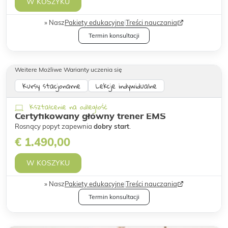
W KOSZYKU
Nasz
Pakiety edukacyjne
|
Treści nauczania
Termin konsultacji
Weitere Możliwe Warianty uczenia się
Kursy stacjonarne
Lekcje indywidualne
Kształcenie na odległość
Certyfikowany główny trener EMS
Rosnący popyt zapewnia
dobry start
.
€ 1.490,00
W KOSZYKU
Nasz
Pakiety edukacyjne
|
Treści nauczania
Termin konsultacji