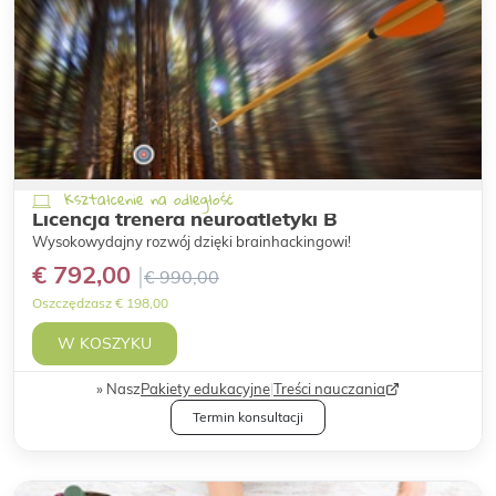
Kształcenie na odległość
Licencja trenera neuroatletyki B
Wysokowydajny rozwój dzięki brainhackingowi!
€ 792,00
€ 990,00
Oszczędzasz € 198,00
W KOSZYKU
Nasz
Pakiety edukacyjne
|
Treści nauczania
Termin konsultacji