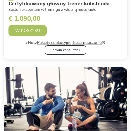
Certyfikowany główny trener kalisteniki
Zostań ekspertem w treningu z własną masą ciała
€ 1.090,00
W KOSZYKU
Nasz
Pakiety edukacyjne
|
Treści nauczania
Termin konsultacji