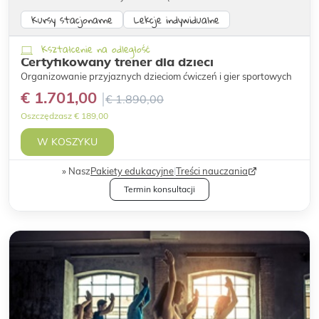
Kursy stacjonarne
Lekcje indywidualne
Kształcenie na odległość
Certyfikowany trener dla dzieci
Organizowanie przyjaznych dzieciom ćwiczeń i gier sportowych
€ 1.701,00
€ 1.890,00
Oszczędzasz € 189,00
W KOSZYKU
Nasz
Pakiety edukacyjne
|
Treści nauczania
Termin konsultacji