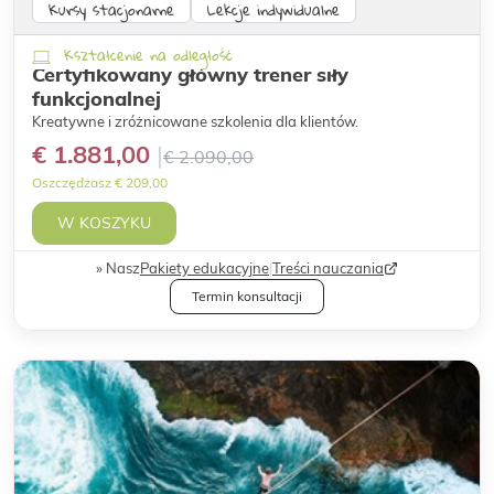
Kursy stacjonarne
Lekcje indywidualne
Kształcenie na odległość
Certyfikowany główny trener siły
funkcjonalnej
Kreatywne i zróżnicowane szkolenia dla klientów.
€ 1.881,00
€ 2.090,00
Oszczędzasz € 209,00
W KOSZYKU
Nasz
Pakiety edukacyjne
|
Treści nauczania
Termin konsultacji