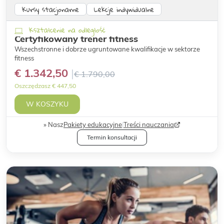
Kursy stacjonarne
Lekcje indywidualne
Kształcenie na odległość
Certyfikowany trener fitness
Wszechstronne i dobrze ugruntowane kwalifikacje w sektorze
fitness
€ 1.342,50
€ 1.790,00
Oszczędzasz € 447,50
W KOSZYKU
Nasz
Pakiety edukacyjne
|
Treści nauczania
Termin konsultacji