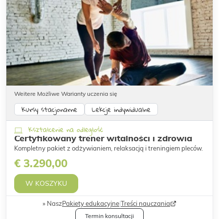
Weitere Możliwe Warianty uczenia się
Kursy stacjonarne
Lekcje indywidualne
Kształcenie na odległość
Certyfikowany trener witalności i zdrowia
Kompletny pakiet z odżywianiem, relaksacją i treningiem pleców.
€ 3.290,00
W KOSZYKU
Nasz
Pakiety edukacyjne
|
Treści nauczania
Termin konsultacji