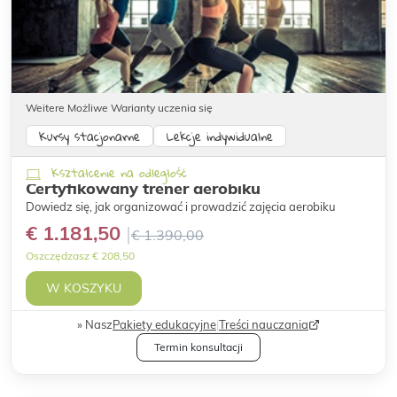
Weitere Możliwe Warianty uczenia się
Kursy stacjonarne
Lekcje indywidualne
Kształcenie na odległość
Certyfikowany trener aerobiku
Dowiedz się, jak organizować i prowadzić zajęcia aerobiku
€ 1.181,50
€ 1.390,00
Oszczędzasz € 208,50
W KOSZYKU
Nasz
Pakiety edukacyjne
|
Treści nauczania
Termin konsultacji