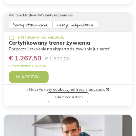
Weitere Możliwe Warianty uczenia się
Kursy stacjonarne
Lekcje indywidualne
Kształcenie na odległość
Certyfikowany trener żywienia
Rozpocznij szkolenie na eksperta ds. żywienia już teraz!
€ 1.267,50
€ 1.690,00
Oszczędzasz € 422,50
W KOSZYKU
Nasz
Pakiety edukacyjne
|
Treści nauczania
Termin konsultacji