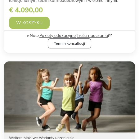
funkcjonalnym, technikami oddechowymi i wieloma innymi.
€ 4.090,00
W KOSZYKU
Nasz
Pakiety edukacyjne
|
Treści nauczania
Termin konsultacji
Weitere Możliwe Warianty uczenia się