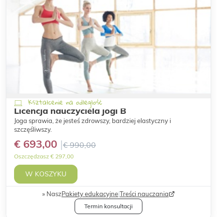
Kształcenie na odległość
Licencja nauczyciela jogi B
Joga sprawia, że jesteś zdrowszy, bardziej elastyczny i
szczęśliwszy.
€ 693,00
€ 990,00
Oszczędzasz € 297,00
W KOSZYKU
Nasz
Pakiety edukacyjne
|
Treści nauczania
Termin konsultacji