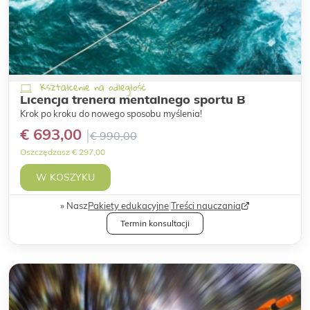
Kształcenie na odległość
Licencja trenera mentalnego sportu B
Krok po kroku do nowego sposobu myślenia!
€ 693,00
€ 990,00
Oszczędzasz € 297,00
W KOSZYKU
Nasz
Pakiety edukacyjne
|
Treści nauczania
Termin konsultacji