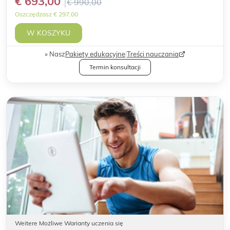
€ 693,00
€ 990,00
Oszczędzasz € 297,00
W KOSZYKU
Nasz
Pakiety edukacyjne
|
Treści nauczania
Termin konsultacji
Weitere Możliwe Warianty uczenia się