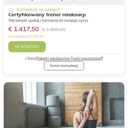
Kształcenie na odległość
Certyfikowany trener relaksacji
Wprowadź spokój i harmonię do swojego życia.
€ 1.417,50
€ 1.890,00
Oszczędzasz € 472,50
W KOSZYKU
Nasz
Pakiety edukacyjne
|
Treści nauczania
Termin konsultacji