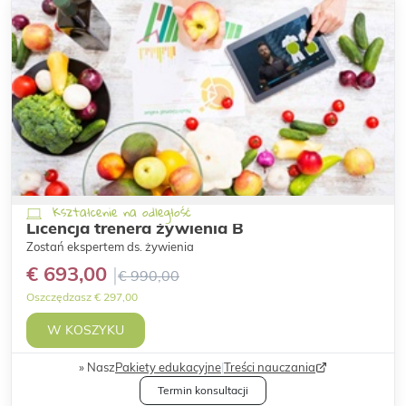
Kształcenie na odległość
Licencja trenera żywienia B
Zostań ekspertem ds. żywienia
€ 693,00
€ 990,00
Oszczędzasz € 297,00
W KOSZYKU
Nasz
Pakiety edukacyjne
|
Treści nauczania
Termin konsultacji