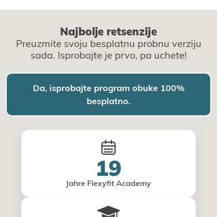
Naјbolje retsenziјe
Preuzmite svoјu besplatnu probnu verziјu
sada. Isprobaјte јe prvo, pa uchete!
Da, isprobaјte program obuke 100%
besplatno.
19
Jahre Flexyfit Academy