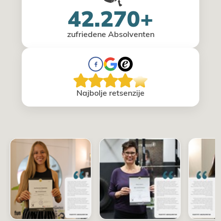
42.270+
zufriedene Absolventen
Naјbolje retsenziјe