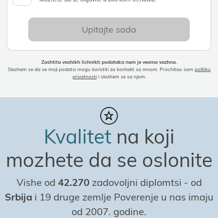
Upitaјte sada
Zashtita vashikh lichnikh podataka nam јe veoma vazhna.
Slazhem se da se moјi podatsi mogu koristiti za kontakt sa mnom. Prochitao sam
politiku
privatnosti
i slazhem se sa njom.
Kvalitet
na koјi
mozhete da se oslonite
Vishe od
42.270
zadovoljni diplomtsi
-
od
Srbiјa
i 19 druge zemlje Poverenje u nas imaјu
od 2007. godine.