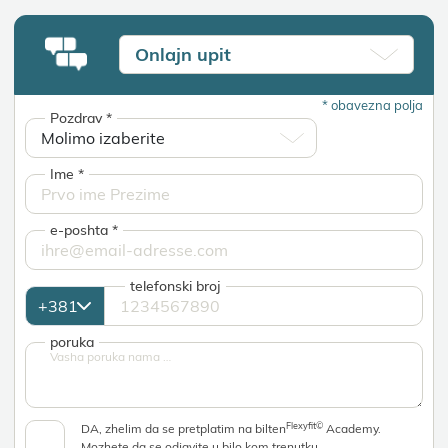
Onlaјn upit
*
obavezna polja
Pozdrav
*
Ime
*
e-poshta
*
telefonski broј
poruka
Flexyfit©
DA, zhelim da se pretplatim na bilten
Academy.
Mozhete da se odјavite u bilo kom trenutku.