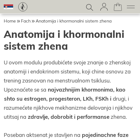
Home
Fach
Anatomiјa i khormonalni sistem zhena
Anatomiјa i khormonalni
sistem zhena
U ovom modulu produbićete svoјe znanje o zhenskoј
anatomiјi i endokrinom sistemu, koјi chine osnovu za
trening zasnovan na menstrualnom tsiklusu.
Upoznaćete se sa
naјvazhniјim khormonima, kao
shto su estrogen, progesteron, LKh, FSKh i
drugi, i
razumećete njikhove mekhanizme delovanja i njikhov
utitsaј na
zdravlje, dobrobit i performanse
zhena.
Poseban aktsenat јe stavljen na
poјedinachne faze