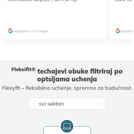
obјavljeno na Google
obјavlj
Fleksifit®
techaјevi obuke filtriraј po
optsiјama uchenja
Flexyfit – fleksibilno uchenje, spremno za budućnost.