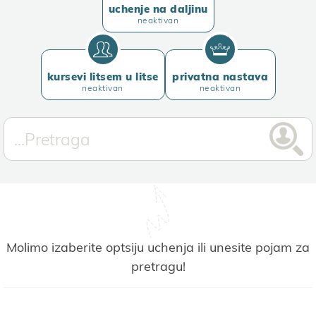
uchenje na daljinu
neaktivan
kursevi litsem u litse
privatna nastava
neaktivan
neaktivan
Molimo izaberite optsiјu uchenja ili unesite poјam za
pretragu!