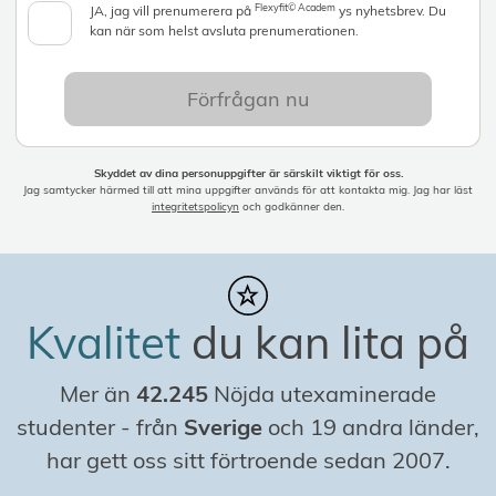
Flexyfit© Academ
JA, jag vill prenumerera på
ys nyhetsbrev. Du
kan när som helst avsluta prenumerationen.
Förfrågan nu
Skyddet av dina personuppgifter är särskilt viktigt för oss.
Jag samtycker härmed till att mina uppgifter används för att kontakta mig. Jag har läst
integritetspolicyn
och godkänner den.
Kvalitet
du kan lita på
Mer än
42.245
Nöjda utexaminerade
studenter
-
från
Sverige
och 19 andra länder,
har gett oss sitt förtroende sedan 2007.