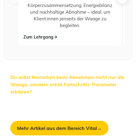
Körperzusammensetzung, Energiebilanz
und nachhaltige Abnahme – ideal, um
Klient:innen jenseits der Waage zu
begleiten.
Zum Lehrgang
Zum
Du willst Menschen beim Abnehmen nicht nur die
Waage, sondern echte Fortschritts-Parameter
erklären?
In unseren Ernährungs- und Vital-
Lehrgängen lernst du, Körperzusammensetzung
fundiert zu messen und Ergebnisse richtig
einzuordnen.
Mehr Artikel aus dem Bereich Vital