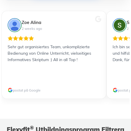
Zoe Alina
S
2 weeks ago
2 
Sehr gut organisiertes Team, unkomplizierte
Ich bin s
Bedienung von Online Unterricht, vielseitiges
und hilfs
Informatives Skriptum :) All in all Top !
Dank, für
postat på Google
postat 
®
Flexyfit
Utbildningsprogram Filtrera