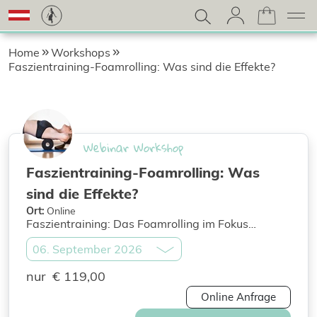
Home
Workshops
Faszientraining-Foamrolling: Was sind die Effekte?
Webinar Workshop
Faszientraining-Foamrolling: Was
sind die Effekte?
Ort:
Online
Faszientraining: Das Foamrolling im Fokus
Faszientraining ist bereits seit einigen
Jahrzehnten ein angewandtes Mittel, dass vor
allem im Leistungssport und in der Rehabilition
nur
€ 119,00
zur Anwendung kommt. Ab 2004 hat sich rund um
das Faszientraining ein wahrer Hype gebildet, der
Online Anfrage
damit auch Einzug in den Breiten- und