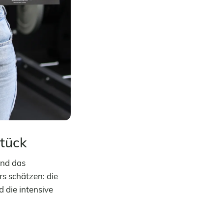
stück
und das
s schätzen: die
 die intensive