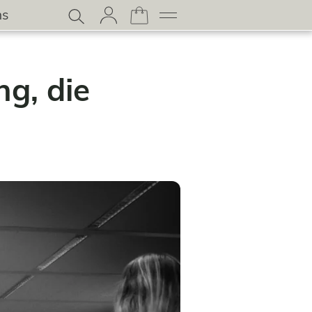
ns
ng, die