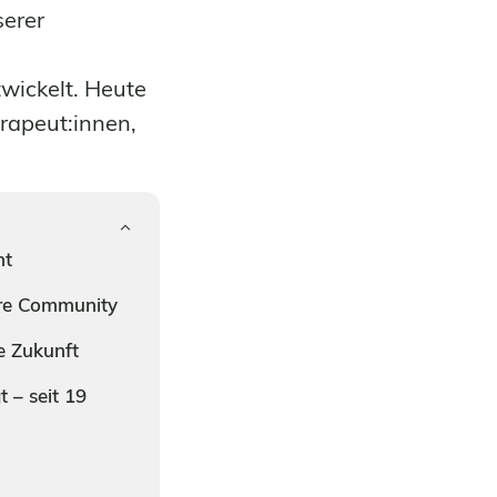
serer
d
wickelt. Heute
erapeut:innen,
ht
re Community
e Zukunft
t – seit 19