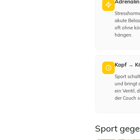
Adrenalin 
Stresshormo
akute Belas
oft ohne kö
hängen.
Kopf → K
Sport schal
und bringt 
ein Ventil,
der Couch se
Sport geg