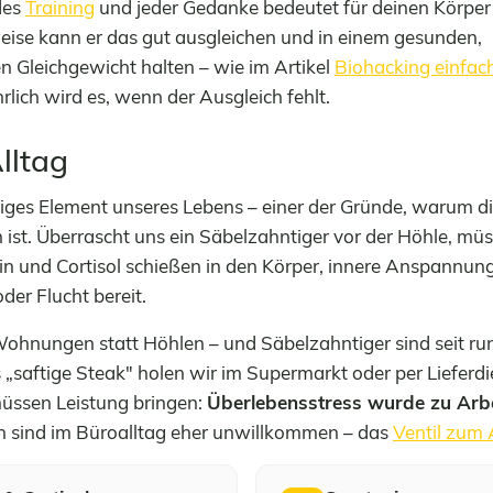
des
Training
und jeder Gedanke bedeutet für deinen Körper
eise kann er das gut ausgleichen und in einem gesunden,
n Gleichgewicht halten – wie im Artikel
Biohacking einfach
rlich wird es, wenn der Ausgleich fehlt.
lltag
htiges Element unseres Lebens – einer der Gründe, warum 
st. Überrascht uns ein Säbelzahntiger vor der Höhle, müs
in und Cortisol schießen in den Körper, innere Anspannun
der Flucht bereit.
ohnungen statt Höhlen – und Säbelzahntiger sind seit ru
„saftige Steak" holen wir im Supermarkt oder per Lieferdi
müssen Leistung bringen:
Überlebensstress wurde zu Arbe
n sind im Büroalltag eher unwillkommen – das
Ventil zum 