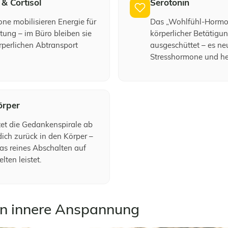
& Cortisol
Serotonin
ne mobilisieren Energie für
Das „Wohlfühl-Hormon
tung – im Büro bleiben sie
körperlicher Betätigu
rperlichen Abtransport
ausgeschüttet – es neu
Stresshormone und he
örper
tet die Gedankenspirale ab
dich zurück in den Körper –
 das reines Abschalten auf
lten leistet.
en innere Anspannung