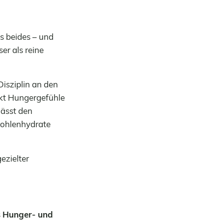
s beides – und
er als reine
isziplin an den
rkt Hungergefühle
lässt den
Kohlenhydrate
ezielter
s
Hunger- und