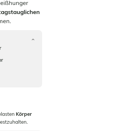
 Heißhunger
ltagstauglichen
mmen.
r
er
elasten
Körper
festzuhalten.