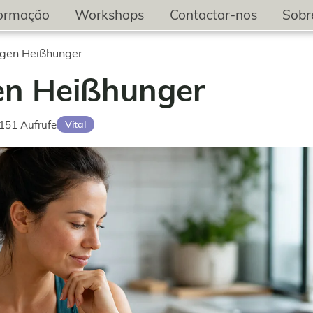
formação
Workshops
Contactar-nos
Sobr
egen Heißhunger
en Heißhunger
151
Aufrufe
Vital
rufe: