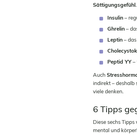
Sättigungsgefühl
Insulin
– reg
Ghrelin
– das
Leptin
– das
Cholecystok
Peptid YY
– 
Auch
Stresshorm
indirekt – deshalb
viele denken.
6 Tipps ge
Diese sechs Tipps
mental und körperl