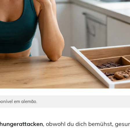
sponível em alemão.
hungerattacken
, obwohl du dich bemühst, gesu