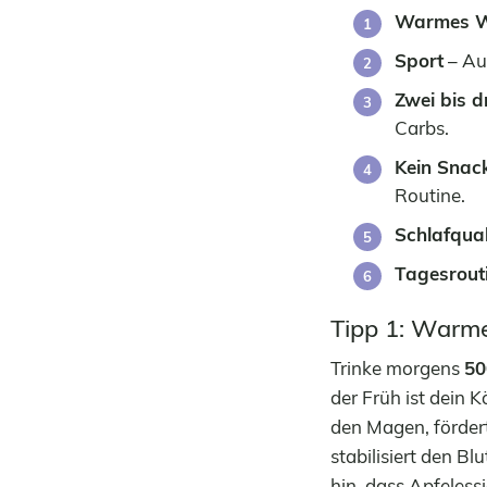
Warmes Wa
Sport
– Au
Zwei bis d
Carbs.
Kein Snac
Routine.
Schlafqual
Tagesrout
Tipp 1: Warme
Trinke morgens
50
der Früh ist dein 
den Magen, fördert
stabilisiert den B
hin, dass Apfeles