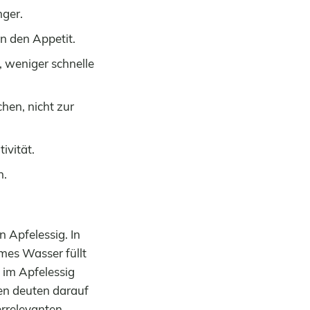
ger.
n den Appetit.
, weniger schnelle
en, nicht zur
tivität.
n.
n Apfelessig. In
mes Wasser füllt
 im Apfelessig
ien deuten darauf
errelevanten