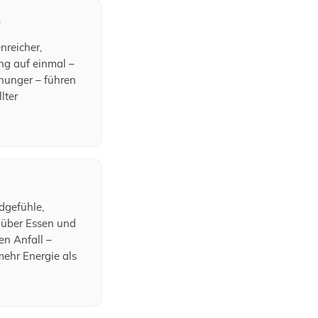
n
nreicher,
ng auf einmal –
ßhunger – führen
lter
dgefühle,
über Essen und
en Anfall –
mehr Energie als