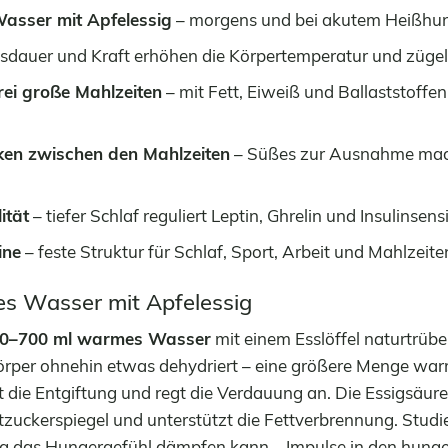
sser mit Apfelessig
– morgens und bei akutem Heißhun
sdauer und Kraft erhöhen die Körpertemperatur und zügel
rei große Mahlzeiten
– mit Fett, Eiweiß und Ballaststoffen
ken zwischen den Mahlzeiten
– Süßes zur Ausnahme mach
ität
– tiefer Schlaf reguliert Leptin, Ghrelin und Insulinsensi
ine
– feste Struktur für Schlaf, Sport, Arbeit und Mahlzeite
s Wasser mit Apfelessig
0–700 ml warmes Wasser
mit einem Esslöffel naturtrübe
Körper ohnehin etwas dehydriert – eine größere Menge war
 die Entgiftung und regt die Verdauung an. Die Essigsäure
lutzuckerspiegel und unterstützt die Fettverbrennung. Stud
sig das Hungergefühl dämpfen kann – Impulse in den hung