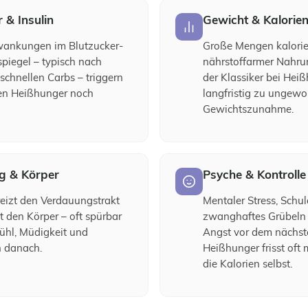
 & Insulin
Gewicht & Kalorie
wankungen im Blutzucker-
Große Mengen kalorie
spiegel – typisch nach
nährstoffarmer Nahru
schnellen Carbs – triggern
der Klassiker bei Hei
en Heißhunger noch
langfristig zu ungewol
Gewichtszunahme.
g & Körper
Psyche & Kontrolle
eizt den Verdauungstrakt
Mentaler Stress, Schul
t den Körper – oft spürbar
zwanghaftes Grübeln 
fühl, Müdigkeit und
Angst vor dem nächst
 danach.
Heißhunger frisst oft 
die Kalorien selbst.