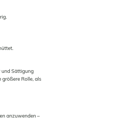
ig.
.
üttet.
 und Sättigung
größere Rolle, als
lnen anzuwenden –