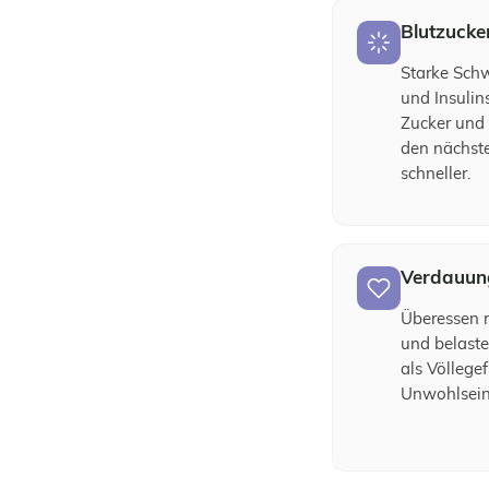
Blutzucker
Starke Sch
und Insulin
Zucker und 
den nächst
schneller.
Verdauun
Überessen r
und belaste
als Völlege
Unwohlsein