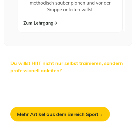
methodisch sauber planen und vor der
a
Gruppe anleiten willst.
Zum Lehrgang
Zum
Du willst HIIT nicht nur selbst trainieren, sondern
professionell anleiten?
In unseren Sport-
Lehrgängen lernst du Anatomie, Trainingslehre
und die Methodik hinter Intervall-Training – mit
echten Praxisbeispielen aus Studio, Outdoor und
Gruppentraining.
Mehr Artikel aus dem Bereich Sport