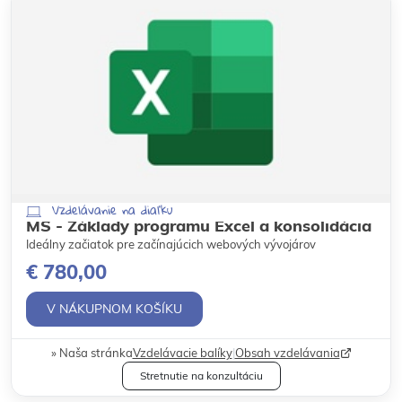
Vzdelávanie na diaľku
MS - Základy programu Excel a konsolidácia
Ideálny začiatok pre začínajúcich webových vývojárov
€ 780,00
V NÁKUPNOM KOŠÍKU
Naša stránka
Vzdelávacie balíky
|
Obsah vzdelávania
Stretnutie na konzultáciu