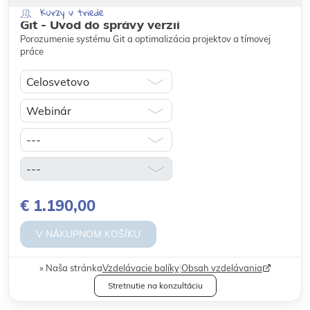
Kurzy v triede
Git - Úvod do správy verzií
Porozumenie systému Git a optimalizácia projektov a tímovej
práce
€ 1.190,00
V NÁKUPNOM KOŠÍKU
Naša stránka
Vzdelávacie balíky
|
Obsah vzdelávania
Stretnutie na konzultáciu