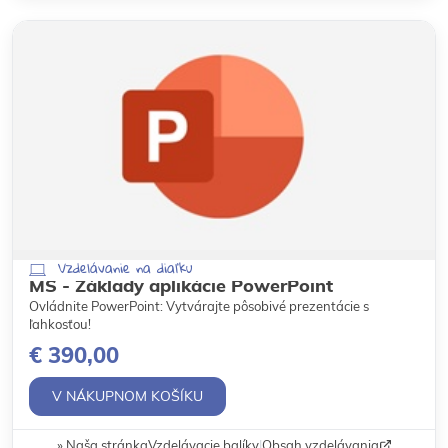
Vzdelávanie na diaľku
MS - Základy aplikácie PowerPoint
Ovládnite PowerPoint: Vytvárajte pôsobivé prezentácie s
ľahkosťou!
€ 390,00
V NÁKUPNOM KOŠÍKU
Naša stránka
Vzdelávacie balíky
|
Obsah vzdelávania