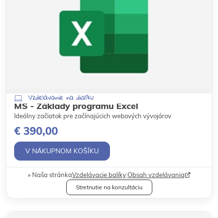
Vzdelávanie na diaľku
MS - Základy programu Excel
Ideálny začiatok pre začínajúcich webových vývojárov
€ 390,00
V NÁKUPNOM KOŠÍKU
Naša stránka
Vzdelávacie balíky
|
Obsah vzdelávania
Stretnutie na konzultáciu