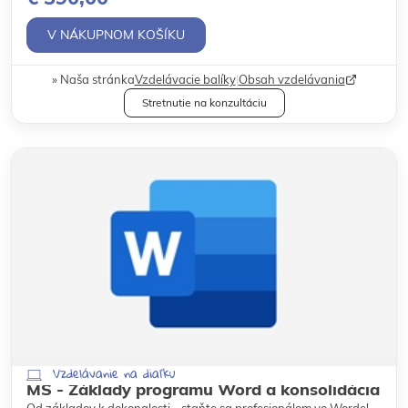
V NÁKUPNOM KOŠÍKU
Naša stránka
Vzdelávacie balíky
|
Obsah vzdelávania
Stretnutie na konzultáciu
Vzdelávanie na diaľku
MS - Základy programu Word a konsolidácia
Od základov k dokonalosti - staňte sa profesionálom vo Worde!