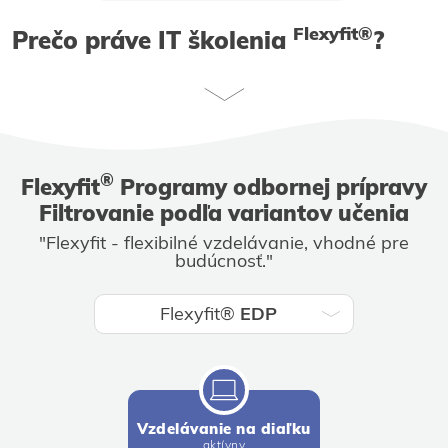
Flexyfit®
Prečo práve
IT
školenia
?
®
Flexyfit
Programy odbornej prípravy
Filtrovanie podľa variantov učenia
"Flexyfit - flexibilné vzdelávanie, vhodné pre
budúcnosť."
Flexyfit®
EDP
Vzdelávanie na diaľku
aktívny