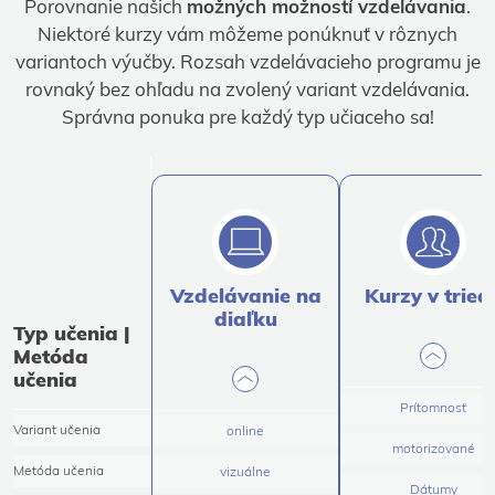
Porovnanie našich
možných možností vzdelávania
.
Niektoré kurzy vám môžeme ponúknuť v rôznych
variantoch výučby. Rozsah vzdelávacieho programu je
rovnaký bez ohľadu na zvolený variant vzdelávania.
Správna ponuka pre každý typ učiaceho sa!
Vzdelávanie na
Kurzy v tried
diaľku
Typ učenia |
Metóda
učenia
Prítomnosť
Variant učenia
online
motorizované
Metóda učenia
vizuálne
Dátumy