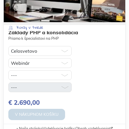
Kurzy v triede
Základy PHP a konsolidácia
Priamo k špecialistovi na PHP
€ 2.690,00
V NÁKUPNOM KOŠÍKU
Naša stránka
Vzdelávacie balíky
|
Obsah vzdelávania