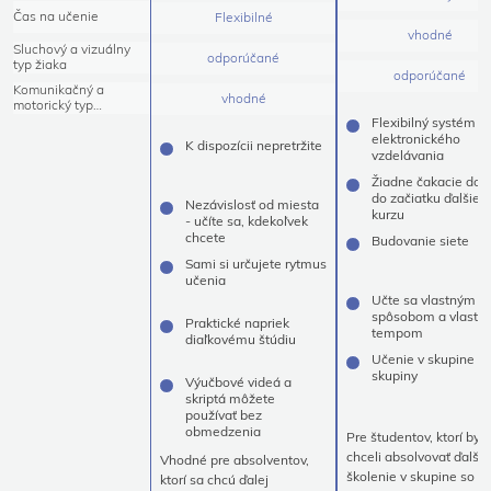
Čas na učenie
Flexibilné
vhodné
Sluchový a vizuálny
odporúčané
typ žiaka
odporúčané
Komunikačný a
vhodné
motorický typ
učiaceho sa
Flexibilný systém
elektronického
K dispozícii nepretržite
vzdelávania
Žiadne čakacie dob
do začiatku ďalšieh
Nezávislosť od miesta
kurzu
- učíte sa, kdekoľvek
chcete
Budovanie siete
Sami si určujete rytmus
učenia
Učte sa vlastným
spôsobom a vlastn
Praktické napriek
tempom
diaľkovému štúdiu
Učenie v skupine a
skupiny
Výučbové videá a
skriptá môžete
používať bez
obmedzenia
Pre študentov, ktorí by
chceli absolvovať ďalšie
Vhodné pre absolventov,
školenie v skupine so
ktorí sa chcú ďalej