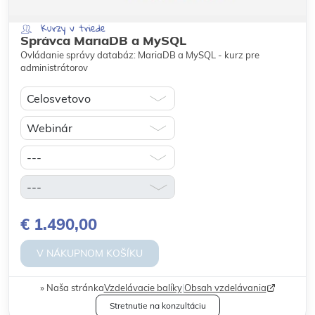
Kurzy v triede
Správca MariaDB a MySQL
Ovládanie správy databáz: MariaDB a MySQL - kurz pre
administrátorov
€ 1.490,00
V NÁKUPNOM KOŠÍKU
Naša stránka
Vzdelávacie balíky
|
Obsah vzdelávania
Stretnutie na konzultáciu