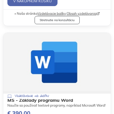
V NÁKUPNOM KOŠÍKU
Naša stránka
Vzdelávacie balíky
|
Obsah vzdelávania
Stretnutie na konzultáciu
Vzdelávanie na diaľku
MS - Základy programu Word
Naučte sa používať textové programy, napríklad Microsoft Word!
€ 390,00