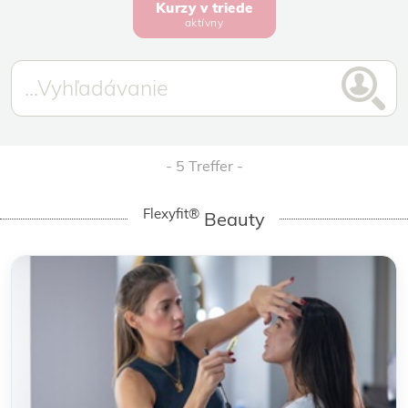
Kurzy v triede
aktívny
5 Treffer
Flexyfit®
Beauty