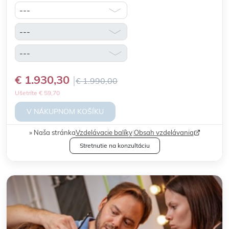
€ 1.930,30
€ 1.990,00
Ušetríte € 59,70
V NÁKUPNOM KOŠÍKU
Naša stránka
Vzdelávacie balíky
|
Obsah vzdelávania
Stretnutie na konzultáciu