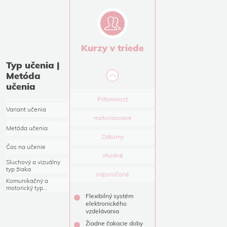
Kurzy v triede
Typ učenia |
Metóda
učenia
Prítomnosť
Variant učenia
motorizované
Metóda učenia
Dátumy
Čas na učenie
vhodné
Sluchový a vizuálny
typ žiaka
odporúčané
Komunikačný a
motorický typ
učiaceho sa
Flexibilný systém
elektronického
vzdelávania
Žiadne čakacie doby