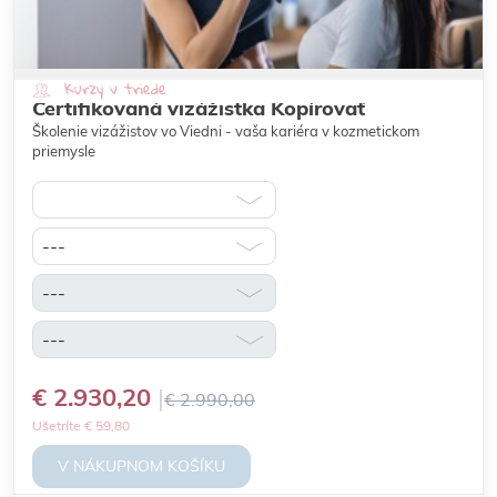
Kurzy v triede
Certifikovaná vizážistka Kopírovať
Školenie vizážistov vo Viedni - vaša kariéra v kozmetickom
priemysle
€ 2.930,20
€ 2.990,00
Ušetríte € 59,80
V NÁKUPNOM KOŠÍKU