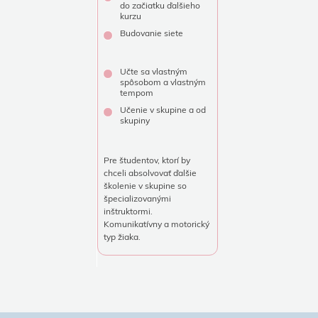
do začiatku ďalšieho
kurzu
Budovanie siete
Učte sa vlastným
spôsobom a vlastným
tempom
Učenie v skupine a od
skupiny
Pre študentov, ktorí by
chceli absolvovať ďalšie
školenie v skupine so
špecializovanými
inštruktormi.
Komunikatívny a motorický
typ žiaka.