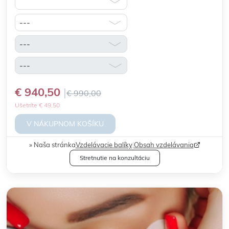
€ 940,50
€ 990,00
Ušetríte € 49,50
V NÁKUPNOM KOŠÍKU
Naša stránka
Vzdelávacie balíky
|
Obsah vzdelávania
Stretnutie na konzultáciu