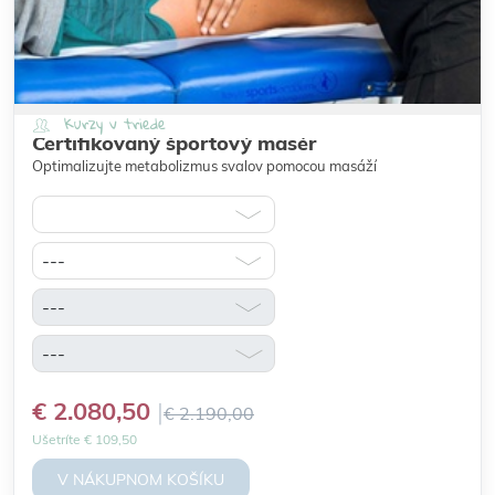
Kurzy v triede
Certifikovaný športový masér
Optimalizujte metabolizmus svalov pomocou masáží
€ 2.080,50
€ 2.190,00
Ušetríte € 109,50
V NÁKUPNOM KOŠÍKU