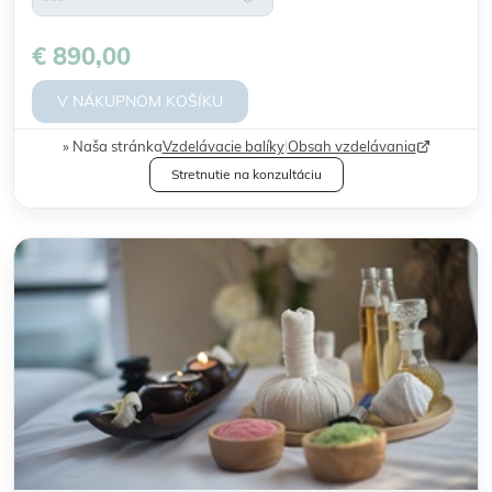
€ 890,00
V NÁKUPNOM KOŠÍKU
Naša stránka
Vzdelávacie balíky
|
Obsah vzdelávania
Stretnutie na konzultáciu