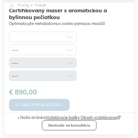
Kurzy v triede
Certifikovaný masér s aromatickou a
bylinnou pečiatkou
Optimalizujte metabolizmus svalov pomocou masáží
€ 890,00
V NÁKUPNOM KOŠÍKU
Naša stránka
Vzdelávacie balíky
|
Obsah vzdelávania
Stretnutie na konzultáciu