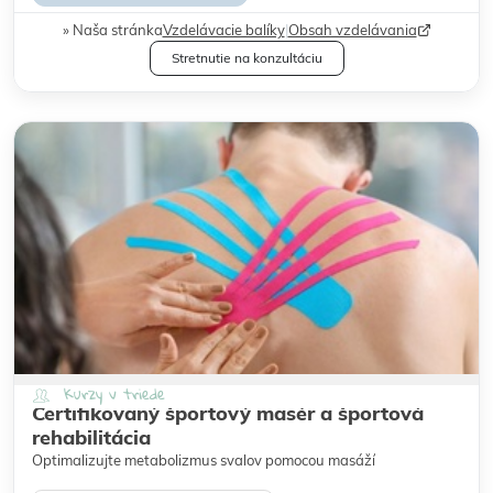
Naša stránka
Vzdelávacie balíky
|
Obsah vzdelávania
Stretnutie na konzultáciu
Kurzy v triede
Certifikovaný športový masér a športová
rehabilitácia
Optimalizujte metabolizmus svalov pomocou masáží