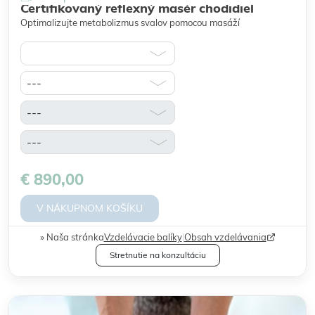
Certifikovaný reflexný masér chodidiel
Optimalizujte metabolizmus svalov pomocou masáží
€ 890,00
V NÁKUPNOM KOŠÍKU
Naša stránka
Vzdelávacie balíky
|
Obsah vzdelávania
Stretnutie na konzultáciu