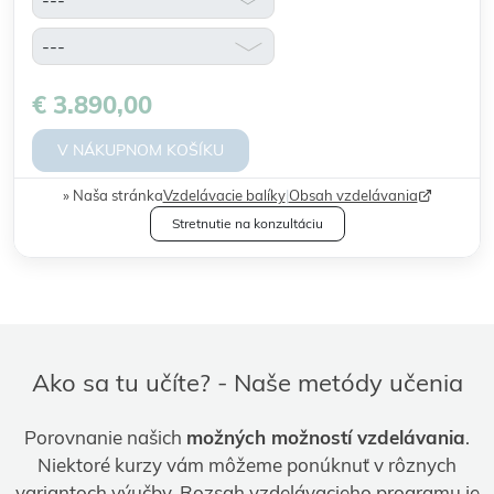
€ 3.890,00
V NÁKUPNOM KOŠÍKU
Naša stránka
Vzdelávacie balíky
|
Obsah vzdelávania
Stretnutie na konzultáciu
Ako sa tu učíte? - Naše metódy učenia
Porovnanie našich
možných možností vzdelávania
.
Niektoré kurzy vám môžeme ponúknuť v rôznych
variantoch výučby. Rozsah vzdelávacieho programu je