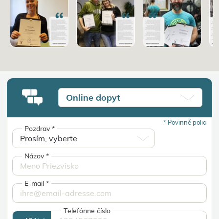
Online dopyt
*
Povinné polia
Pozdrav
*
Názov
*
E-mail
*
Telefónne číslo