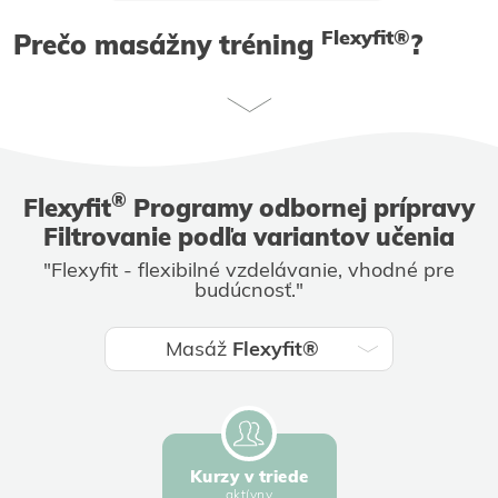
Flexyfit®
Prečo masážny tréning
?
®
Flexyfit
Programy odbornej prípravy
Filtrovanie podľa variantov učenia
"Flexyfit - flexibilné vzdelávanie, vhodné pre
budúcnosť."
Masáž
Flexyfit®
Kurzy v triede
aktívny