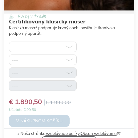
Kurzy v triede
Certifikovaný klasický masér
Klasická masáž podporuje krvný obeh, posilňuje tkanivo a
podporný aparát.
€ 1.890,50
€ 1.990,00
Ušetríte € 99,50
V NÁKUPNOM KOŠÍKU
Naša stránka
Vzdelávacie balíky
|
Obsah vzdelávania