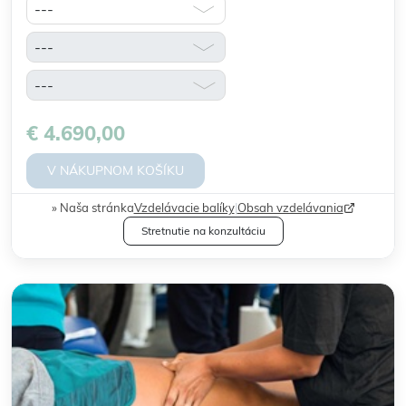
€ 4.690,00
V NÁKUPNOM KOŠÍKU
Naša stránka
Vzdelávacie balíky
|
Obsah vzdelávania
Stretnutie na konzultáciu