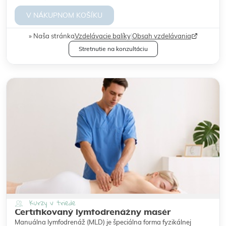
V NÁKUPNOM KOŠÍKU
Naša stránka
Vzdelávacie balíky
|
Obsah vzdelávania
Stretnutie na konzultáciu
Kurzy v triede
Certifikovaný lymfodrenážny masér
Manuálna lymfodrenáž (MLD) je špeciálna forma fyzikálnej