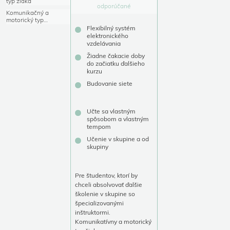
typ žiaka
odporúčané
Komunikačný a
motorický typ
učiaceho sa
Flexibilný systém
elektronického
vzdelávania
Žiadne čakacie doby
do začiatku ďalšieho
kurzu
Budovanie siete
Učte sa vlastným
spôsobom a vlastným
tempom
Učenie v skupine a od
skupiny
Pre študentov, ktorí by
chceli absolvovať ďalšie
školenie v skupine so
špecializovanými
inštruktormi.
Komunikatívny a motorický