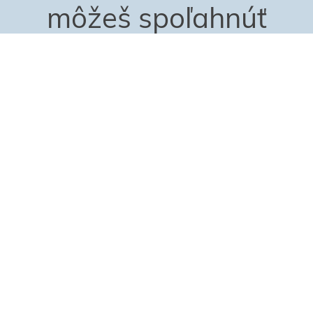
môžeš spoľahnúť
Viac ako
42.225
Spokojní absolventi
-
z
adresy
Slovensko
a 19 ostatné krajiny, nám
dôverujú od roku 2007.