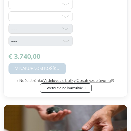
€ 3.740,00
V NÁKUPNOM KOŠÍKU
Naša stránka
Vzdelávacie balíky
|
Obsah vzdelávania
Stretnutie na konzultáciu