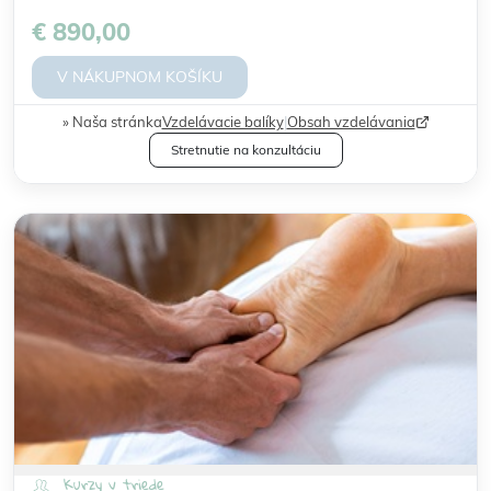
€ 890,00
V NÁKUPNOM KOŠÍKU
Naša stránka
Vzdelávacie balíky
|
Obsah vzdelávania
Stretnutie na konzultáciu
Kurzy v triede