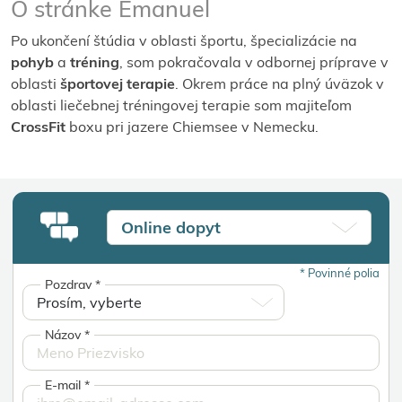
O stránke Emanuel
Po ukončení štúdia v oblasti športu, špecializácie na
pohyb
a
tréning
, som pokračovala v odbornej príprave v
oblasti
športovej terapie
. Okrem práce na plný úväzok v
oblasti liečebnej tréningovej terapie som majiteľom
CrossFit
boxu pri jazere Chiemsee v Nemecku.
Online dopyt
*
Povinné polia
Pozdrav
*
Názov
*
E-mail
*