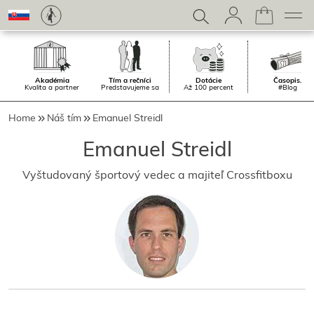
Akadémia
Tím a rečníci
Dotácie
Časopis.
Kvalita a partner
Predstavujeme sa
Až 100 percent
#Blog
Home
Náš tím
Emanuel Streidl
Emanuel Streidl
Vyštudovaný športový vedec a majiteľ Crossfitboxu