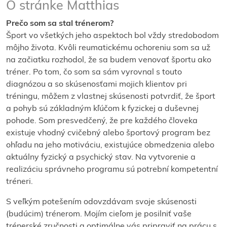
O stránke Matthias
Prečo som sa stal trénerom?
Šport vo všetkých jeho aspektoch bol vždy stredobodom
môjho života. Kvôli reumatickému ochoreniu som sa už
na začiatku rozhodol, že sa budem venovať športu ako
tréner. Po tom, čo som sa sám vyrovnal s touto
diagnózou a so skúsenosťami mojich klientov pri
tréningu, môžem z vlastnej skúsenosti potvrdiť, že šport
a pohyb sú základným kľúčom k fyzickej a duševnej
pohode. Som presvedčený, že pre každého človeka
existuje vhodný cvičebný alebo športový program bez
ohľadu na jeho motiváciu, existujúce obmedzenia alebo
aktuálny fyzický a psychický stav. Na vytvorenie a
realizáciu správneho programu sú potrební kompetentní
tréneri.
S veľkým potešením odovzdávam svoje skúsenosti
(budúcim) trénerom. Mojím cieľom je posilniť vaše
trénerské zručnosti a optimálne vás pripraviť na prácu s