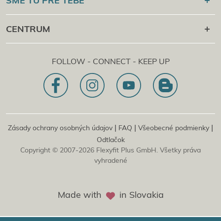
SME TU PRE TEBE
Kontrola certifikátu
Flexyfit®
Masáž
Academy
+43 1 997 27 38
CENTRUM
Flexyfit®
Beauty Academy
[email protected]
Flexyfit®
EDP Academy
Flexyfit Plus GmbH
Poradenstvo &amp; online dopyt
FOLLOW - CONNECT - KEEP UP
1030 | Rakúsko
Naše poslanie
Dietrichgasse 27 E.EG2
Pobočka | DE
81829 | Nemecko
Konrad-Zuse-Platz 8
|
|
|
Zásady ochrany osobných údajov
FAQ
Všeobecné podmienky
Odtlačok
Copyright © 2007-2026 Flexyfit Plus GmbH. Všetky práva
vyhradené
Made with
in Slovakia