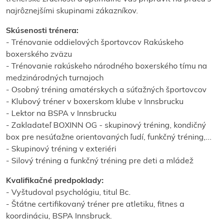
najrôznejšími skupinami zákazníkov.
Skúsenosti trénera:
- Trénovanie oddielových športovcov Rakúskeho
boxerského zväzu
- Trénovanie rakúskeho národného boxerského tímu na
medzinárodných turnajoch
- Osobný tréning amatérskych a súťažných športovcov
- Klubový tréner v boxerskom klube v Innsbrucku
- Lektor na BSPA v Innsbrucku
- Zakladateľ BOXINN OG - skupinový tréning, kondičný
box pre nesúťažne orientovaných ľudí, funkčný tréning,...
- Skupinový tréning v exteriéri
- Silový tréning a funkčný tréning pre deti a mládež
Kvalifikačné predpoklady:
- Vyštudoval psychológiu, titul Bc.
- Štátne certifikovaný tréner pre atletiku, fitnes a
koordináciu, BSPA Innsbruck.