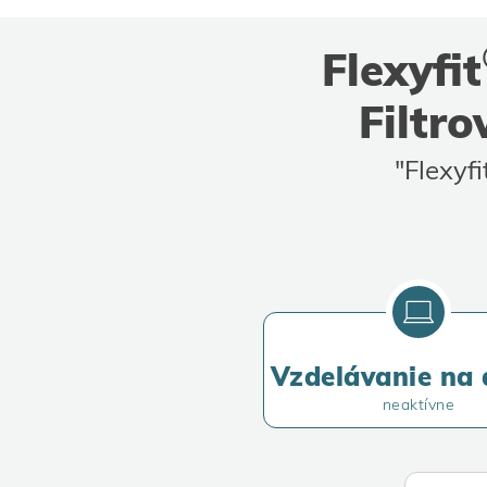
Flexyfit
Filtr
"Flexyfi
Vzdelávanie na 
neaktívne