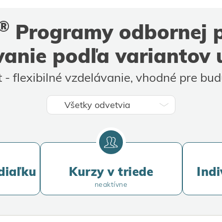
machen, weil das Lernen allen voran
top. 
dank des freundlichen Personals
weit
®
Programy odbornej p
extremen Spaß macht!
Ausbi
buch
ovanie podľa variantov 
t - flexibilné vzdelávanie, vhodné pre bu
diaľku
Kurzy v triede
Indi
neaktívne