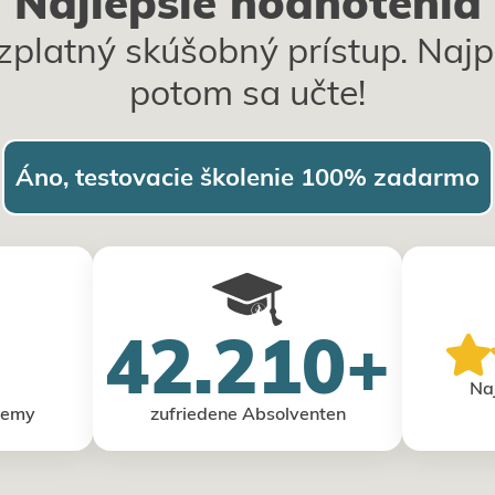
Najlepšie hodnotenia
ezplatný skúšobný prístup. Najp
potom sa učte!
Áno, testovacie školenie 100% zadarmo
42.210+
Na
demy
zufriedene Absolventen