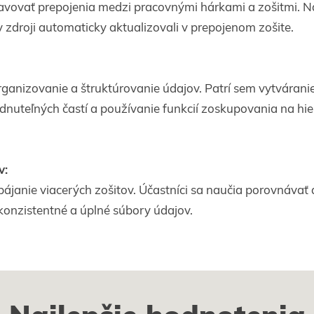
ravovať prepojenia medzi pracovnými hárkami a zošitmi. 
v zdroji automaticky aktualizovali v prepojenom zošite.
rganizovanie a štruktúrovanie údajov. Patrí sem vytvárani
nuteľných častí a používanie funkcií zoskupovania na hie
v:
janie viacerých zošitov. Účastníci sa naučia porovnávať 
 konzistentné a úplné súbory údajov.