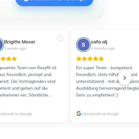
Brigitte Moser
safa alj
3 weeks ago
a months ago
esamte Team von flexyfit ist
Ein super Team - kompetent,
us freundlich, prompt und
freundlich, stets hilfsbereit und
bereit. Die Vortragenden sind
unterstützend - hat die praxisn
tent und gehen auf die
Ausbildung hervorragend beglei
eilnehmer ein. Sämtliche
Sehr zu empfehlen! :)
nterlagen wurden übersichtlich
usreichend detailliert zur
erejnené na Google
zverejnené na Google
gung gestellt. Durch die
zlichen Videos ist für jeden
yp etwas dabei. Alles in allem
efen Ausbildung und Prüfung