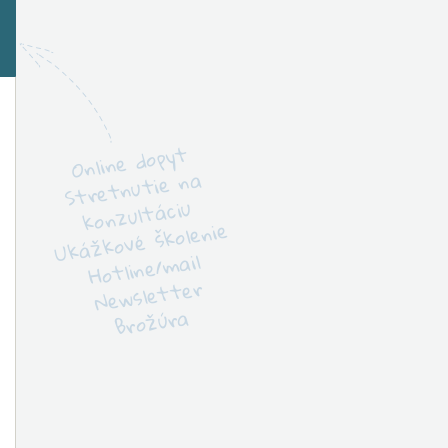
Online dopyt
Stretnutie na
konzultáciu
Ukážkové školenie
Hotline/mail
Newsletter
Brožúra