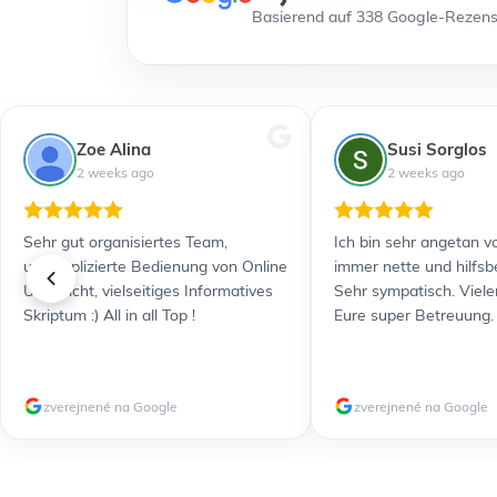
Basierend auf 338 Google-Rezen
Zoe Alina
Susi Sorglos
2 weeks ago
2 weeks ago
Sehr gut organisiertes Team,
Ich bin sehr angetan vo
unkomplizierte Bedienung von Online
immer nette und hilfsb
Unterricht, vielseitiges Informatives
Sehr sympatisch. Viele
Skriptum :) All in all Top !
Eure super Betreuung.
zverejnené na Google
zverejnené na Google