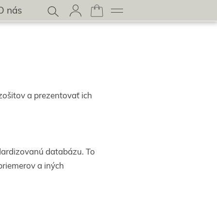
O nás
ošitov a prezentovať ich
ndardizovanú databázu. To
priemerov a iných