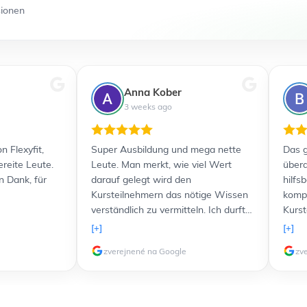
sionen
Anna Kober
3 weeks ago
n Flexyfit,
Super Ausbildung und mega nette
Das g
ereite Leute.
Leute. Man merkt, wie viel Wert
übera
n Dank, für
darauf gelegt wird den
hilfs
Kursteilnehmern das nötige Wissen
kompe
verständlich zu vermitteln. Ich durfte
Kurst
sogar freundlicherweise einen Kurs
Lernu
[+]
[+]
komplett kostenlos nachholen,
und a
zverejnené na Google
zv
nachdem etwas problematische und
Verfü
störende Teilnehmer in meiner
zusät
Gruppe waren. Ich werde 100%ig in
Lernt
Zukunft noch weitere Kurse bei euch
verli