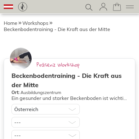
Home
Workshops
Beckenbodentraining - Die Kraft aus der Mitte
Präsenz Workshop
Beckenbodentraining - Die Kraft aus
der Mitte
Ort:
Ausbildungszentrum
Ein gesunder und starker Beckenboden ist wichtig
für eine gute Körperhaltung und ein
ergonomisches Bewegen im Alltag. Verliert der
Beckenboden seine Dynamik, können Schmerzen
im Rücken und Verspannungen im Nacken
auftreten. Verlust der Kontinenz, Organsenkung,
Verstopfung und Erektionsstörungen können