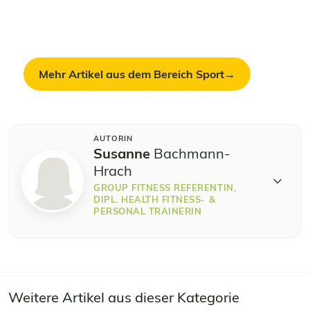
lernst du, wie du Asanas, Pranayama und
Trainingsplanung sicher kombinierst – für dich und
deine Klient:innen.
Mehr Artikel aus dem Bereich Sport
AUTORIN
Susanne
Bachmann-
Hrach
GROUP FITNESS REFERENTIN,
DIPL. HEALTH FITNESS- &
PERSONAL TRAINERIN
Weitere Artikel aus dieser Kategorie