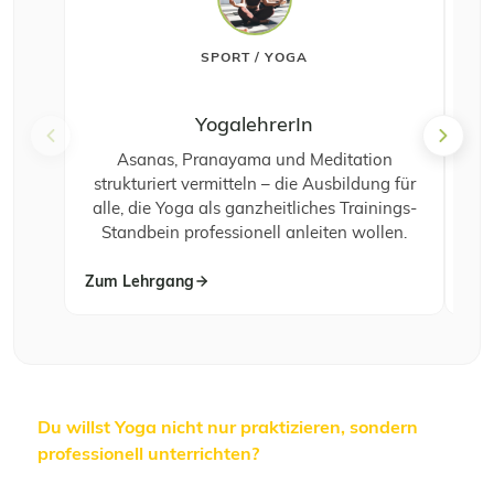
SPORT / YOGA
YogalehrerIn
Asanas, Pranayama und Meditation
Tra
strukturiert vermitteln – die Ausbildung für
Yog
alle, die Yoga als ganzheitliches Trainings-
Standbein professionell anleiten wollen.
Zum Lehrgang
Zum
Du willst Yoga nicht nur praktizieren, sondern
professionell unterrichten?
In unseren Yoga-,
Lauftrainer- und Functional- Trainer-Lehrgängen