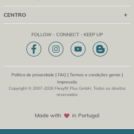
Flexyfit
Massagem
Academy
+43 1 997 27 38
CENTRO
Flexyfit®
Beleza Academy
[email protected]
Flexyfit®
EDP Academy
Flexyfit Plus GmbH
Consultoria e consulta em linha
FOLLOW - CONNECT - KEEP UP
1030 | Áustria
A nossa declaração de missão
Dietrichgasse 27 E.EG2
Sucursal | DE
81829 | Alemanha
Konrad-Zuse-Platz 8
|
|
|
Política de privacidade
FAQ
Termos e condições gerais
Impressão
Copyright © 2007-2026 Flexyfit Plus GmbH. Todos os direitos
reservados
Made with
in Portugal