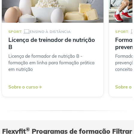
SPORT
ENSINO À DISTÂNCIA
SPORT
Licença de treinador de nutrição
Formad
B
prevent
Licença de formador de nutrição B -
Formador
formação em linha para formação prática
prevençã
em nutrição
conceito
Sobre o curso
Sobre o 
®
Flexyfit
Programas de formação Filtrar