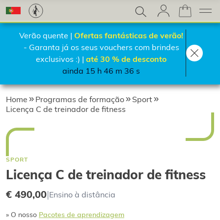
Verão quente |
Ofertas fantásticas de verão!
- Garanta já os seus vouchers com brindes
exclusivos :) |
até 30 % de desconto
ainda 15 h 46 m 35 s
Home
Programas de formação
Sport
Licença C de treinador de fitness
SPORT
Licença C de treinador de fitness
€ 490,00
|
Ensino à distância
» O nosso
Pacotes de aprendizagem