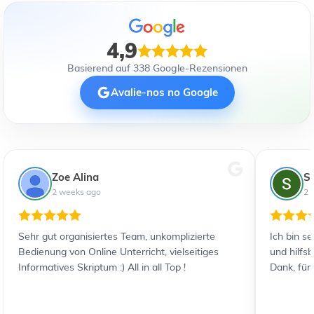
4,9
Basierend auf 338 Google-Rezensionen
Avalie-nos no Google
Zoe Alina
S
2 weeks ago
2 
Sehr gut organisiertes Team, unkomplizierte
Ich bin s
Bedienung von Online Unterricht, vielseitiges
und hilfs
Informatives Skriptum :) All in all Top !
Dank, für