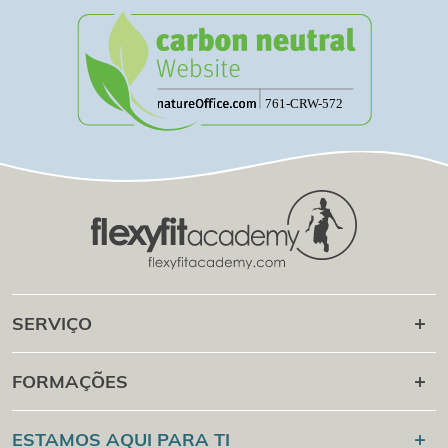
SERVIÇO
Carreira posterior
FORMAÇÕES
Campus em linha
Flexyfit®
Desporto Academy
ESTAMOS AQUI PARA TI
Verificação de certificados